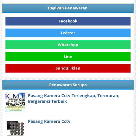
Bagikan Penawaran
Facebook
Twitter
WhatsApp
Line
Sundul Iklan
Penawaran Serupa
Pasang Kamera Cctv Terlengkap, Termurah,
Bergaransi Terbaik
Pasang Kamera Cctv