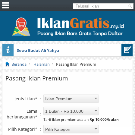
Sewa Badut Ali Yahya
Honda Brio 1.3 E AT CBU 2012 Putih
Beranda
Halaman
Pasang Iklan Premium
Pasang Iklan Premium
Jenis Iklan*
:
Lama
:
berlangganan*
Tarif iklan premium adalah
Rp 10.000/bulan
Pilih Kategori*
: