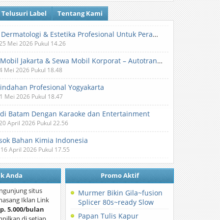
Telusuri Label
Tentang Kami
Klinik Dermatologi & Estetika Profesional Untuk Perawatan Kulit dan Kecantikan
 25 Mei 2026 Pukul 14.26
Sewa Mobil Jakarta & Sewa Mobil Korporat – Autotranz Indonesia
 4 Mei 2026 Pukul 18.48
Pindahan Profesional Yogyakarta
 1 Mei 2026 Pukul 18.47
 di Batam Dengan Karaoke dan Entertainment
 20 April 2026 Pukul 22.56
ok Bahan Kimia Indonesia
 16 April 2026 Pukul 17.55
nk Anda
Promo Aktif
ngunjung situs
Murmer Bikin Gila~fusion
asang Iklan Link
Splicer 80s~ready Slow
p. 5.000/bulan
Papan Tulis Kapur
mpilkan di setiap