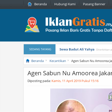
Beranda
Hubungi Kami
Pasang Banner
Sewa Badut Ali Yahya
SEDANG TAYANG
Diterbitkan 
Honda Brio 1.3 E AT CBU 2012 Pu
Beranda
Kecantikan
Agen Sabun Nu Amoorea Ja
Agen Sabun Nu Amoorea Jakar
Diposting pada:
Kamis, 11 April 2019 Pukul 15:16