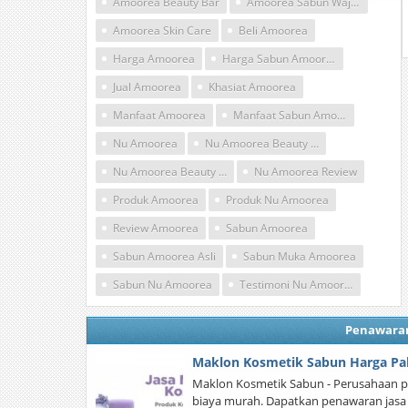
Amoorea Beauty Bar
Amoorea Sabun Wajah
Amoorea Skin Care
Beli Amoorea
Harga Amoorea
Harga Sabun Amoorea
Jual Amoorea
Khasiat Amoorea
Manfaat Amoorea
Manfaat Sabun Amoorea
Nu Amoorea
Nu Amoorea Beauty Bar
Nu Amoorea Beauty Plus
Nu Amoorea Review
Produk Amoorea
Produk Nu Amoorea
Review Amoorea
Sabun Amoorea
Sabun Amoorea Asli
Sabun Muka Amoorea
Sabun Nu Amoorea
Testimoni Nu Amoorea
Penawara
Maklon Kosmetik Sabun Harga Pa
Maklon Kosmetik Sabun - Perusahaan 
biaya murah. Dapatkan penawaran jasa 