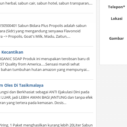
n herbal, sabun cair, sabun hotel, sabun transparan,…
Telepon*
Lokasi
0500401 Sabun Bidara Plus Propolis adalah sabun
dara (Sidr) yang mengandung senyawa Flavonoid
a ~> Propolis, Goat's Milk, Madu, Zaitun,…
Gambar
 Kecantikan
ORGANIC SOAP Produk ini merupakan terobsan baru di
ST Quality from America…..Sensasi mandi sehat
an bahan tumbuhan hutan amazon yang mempunyai…
am Oles Di Tasikmalaya
ngsi dan Berkhasiat sebagai ANTI Ejakulasi Dini pada
LUAR, jadi LEBIH AMAN BAGI JANTUNG dan tanpa efek
uran yang tertera pada kemasan. Dosis…
ring. 1 Paket menghasilkan kurang lebih 20Liter Sabun