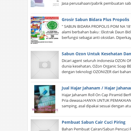
Jasa perusahaan/pabrik pembuatan sabu
Grosir Sabun Bidara Plus Propolis
" SABUN BIDARA PROPOLIS POM NA 1815
alami berbahan baku : Ekstrak Daun Bi
berfungsi sebagai anti oksidan. Diperkay
Sabun Ozon Untuk Kesehatan Dan
Dicari agent seluruh indonesia OZON 
dunia kesehatan, OZon Organic Soap BE
dengan teknologi OZONIZER dari bah
Jual Hajar Jahanam / Hajar Jahan
Hajar Jahanam Roll On Cap Piramid Berfu
Pria dewasa.HANYA UNTUK PEMAKAIAN 
samping, asal dipakai sesuai dengan at
Pembuat Sabun Cair Cuci Piring
Bahan Pembuat Cairan/Sabun Pencuci Pi