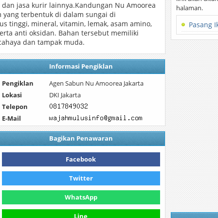
os dan jasa kurir lainnya.Kandungan Nu Amoorea
halaman.
 yang terbentuk di dalam sungai di
inggi, mineral, vitamin, lemak, asam amino,
Pasang I
erta anti oksidan. Bahan tersebut memiliki
rcahaya dan tampak muda.
Informasi Pengiklan
Pengiklan
Agen Sabun Nu Amoorea Jakarta
Lokasi
DKI Jakarta
Telepon
E-Mail
Bagikan Penawaran
Facebook
Twitter
WhatsApp
Line