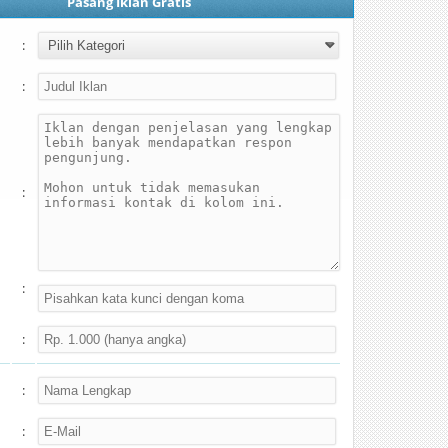
Pasang Iklan Gratis
:
:
:
:
:
:
: