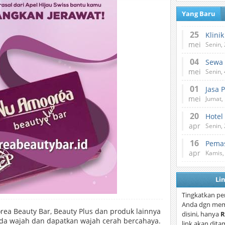
Yang Baru
25
mei
Senin,
04
mei
Senin,
01
Jasa 
mei
Jumat,
20
Hotel
apr
Senin,
16
Pemas
apr
Kamis,
Li
Tingkatkan pe
Anda dgn mem
a Beauty Bar, Beauty Plus dan produk lainnya
disini, hanya
R
ada wajah dan dapatkan wajah cerah bercahaya.
link akan dita