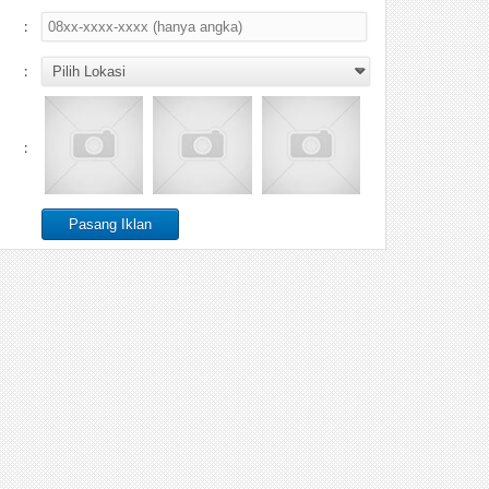
:
:
: