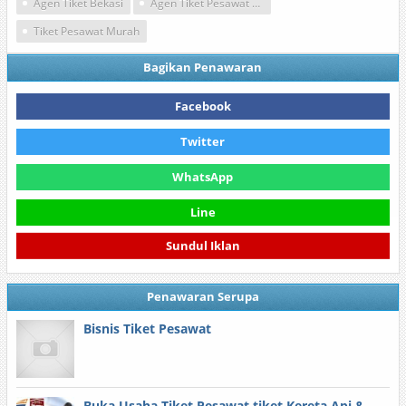
Agen Tiket Bekasi
Agen Tiket Pesawat Lion Air
Tiket Pesawat Murah
Bagikan Penawaran
Facebook
Twitter
WhatsApp
Line
Sundul Iklan
Penawaran Serupa
Bisnis Tiket Pesawat
Buka Usaha Tiket Pesawat,tiket Kereta Api &