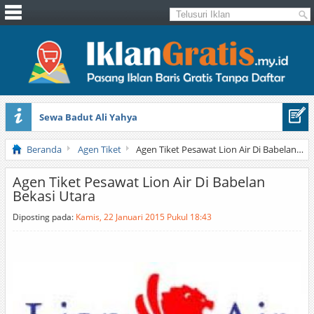
Sewa Badut Ali Yahya
Honda Brio 1.3 E AT CBU 2012 Putih
Beranda
Agen Tiket
Agen Tiket Pesawat Lion Air Di Babelan Bekasi Utara
Agen Tiket Pesawat Lion Air Di Babelan
Bekasi Utara
Diposting pada:
Kamis, 22 Januari 2015 Pukul 18:43