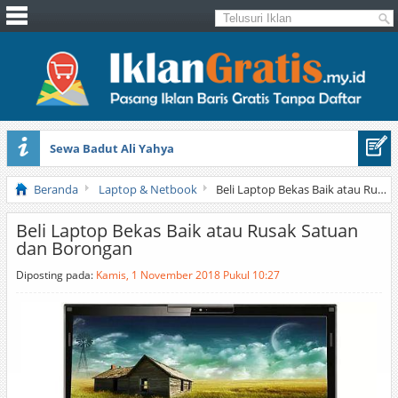
Sewa Badut Ali Yahya
Honda Brio 1.3 E AT CBU 2012 Putih
Beranda
Laptop & Netbook
Beli Laptop Bekas Baik atau Rusak Satuan dan Borongan
Beli Laptop Bekas Baik atau Rusak Satuan
dan Borongan
Diposting pada:
Kamis, 1 November 2018 Pukul 10:27