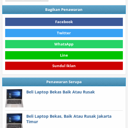
Bagikan Penawaran
Facebook
Twitter
WhatsApp
Line
Sundul Iklan
Penawaran Serupa
Beli Laptop Bekas Baik Atau Rusak
Beli Laptop Bekas, Baik Atau Rusak Jakarta
Timur