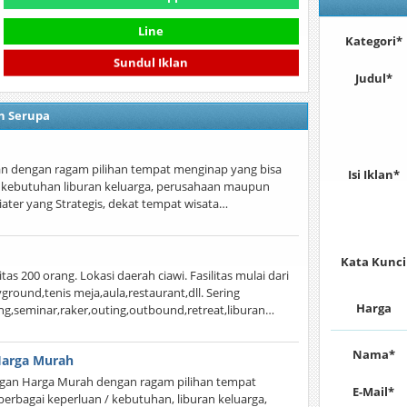
Line
Kategori*
Sundul Iklan
Judul*
n Serupa
n dengan ragam pilihan tempat menginap yang bisa
Isi Iklan*
/ kebutuhan liburan keluarga, perusahaan maupun
iater yang Strategis, dekat tempat wisata…
Kata Kunci
as 200 orang. Lokasi daerah ciawi. Fasilitas mulai dari
yground,tenis meja,aula,restaurant,dll. Sering
Harga
ng,seminar,raker,outing,outbound,retreat,liburan…
Nama*
Harga Murah
an Harga Murah dengan ragam pilihan tempat
E-Mail*
erbagai keperluan / kebutuhan, liburan keluarga,