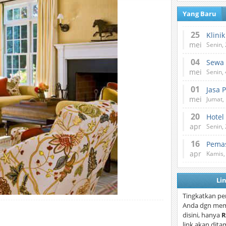
Yang Baru
25
mei
Senin,
04
mei
Senin,
01
Jasa 
mei
Jumat,
20
Hotel
apr
Senin,
16
Pemas
apr
Kamis,
Li
Tingkatkan pe
Anda dgn mem
disini, hanya
R
link akan dita