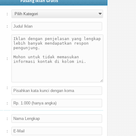
Pasang Iklan Gratis
:
:
:
:
:
:
: