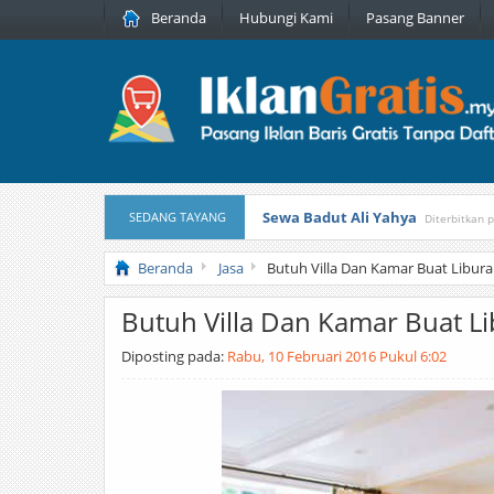
Beranda
Hubungi Kami
Pasang Banner
Sewa Badut Ali Yahya
SEDANG TAYANG
Diterbitkan 
Honda Brio 1.3 E AT CBU 2012 Pu
Beranda
Jasa
Butuh Villa Dan Kamar Buat Libur
Butuh Villa Dan Kamar Buat L
Diposting pada:
Rabu, 10 Februari 2016 Pukul 6:02