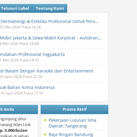
Telusuri Label
Tentang Kami
Klinik Dermatologi & Estetika Profesional Untuk Perawatan Kulit dan Kecantikan
 25 Mei 2026 Pukul 14.26
Sewa Mobil Jakarta & Sewa Mobil Korporat – Autotranz Indonesia
 4 Mei 2026 Pukul 18.48
Pindahan Profesional Yogyakarta
 1 Mei 2026 Pukul 18.47
 di Batam Dengan Karaoke dan Entertainment
 20 April 2026 Pukul 22.56
ok Bahan Kimia Indonesia
 16 April 2026 Pukul 17.55
nk Anda
Promo Aktif
ngunjung situs
Pekerjaan Lulusan Sma
asang Iklan Link
Daerah Tangerang
p. 5.000/bulan
Baja Ringan Bandung
mpilkan di setiap