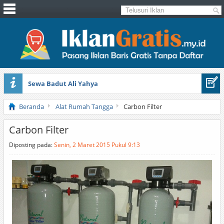
Sewa Badut Ali Yahya
Honda Brio 1.3 E AT CBU 2012 Putih
Beranda
Alat Rumah Tangga
Carbon Filter
Carbon Filter
Diposting pada:
Senin, 2 Maret 2015 Pukul 9:13