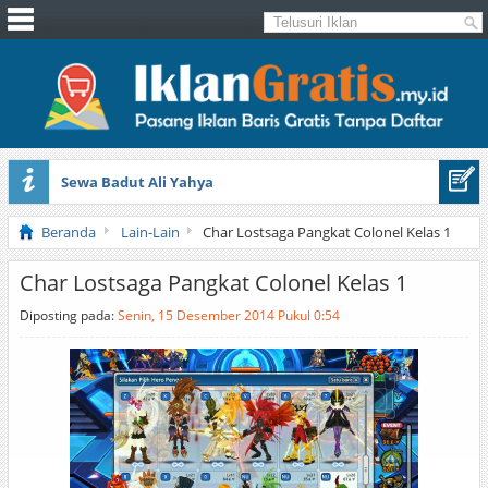
Sewa Badut Ali Yahya
Honda Brio 1.3 E AT CBU 2012 Putih
Beranda
Lain-Lain
Char Lostsaga Pangkat Colonel Kelas 1
Char Lostsaga Pangkat Colonel Kelas 1
Diposting pada:
Senin, 15 Desember 2014 Pukul 0:54