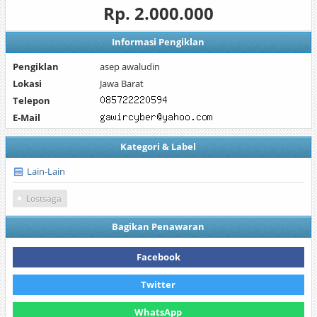
Rp. 2.000.000
Informasi Pengiklan
Pengiklan
asep awaludin
Lokasi
Jawa Barat
Telepon
E-Mail
Kategori & Label
Lain-Lain
Lostsaga
Bagikan Penawaran
Facebook
Twitter
WhatsApp