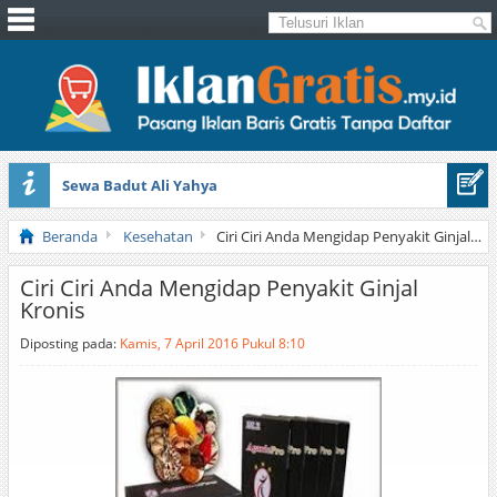
Sewa Badut Ali Yahya
Honda Brio 1.3 E AT CBU 2012 Putih
Beranda
Kesehatan
Ciri Ciri Anda Mengidap Penyakit Ginjal Kronis
Ciri Ciri Anda Mengidap Penyakit Ginjal
Kronis
Diposting pada:
Kamis, 7 April 2016 Pukul 8:10