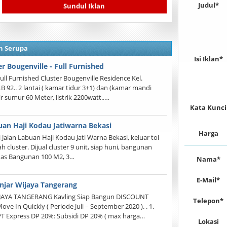
Judul*
Sundul Iklan
n Serupa
Isi Iklan*
er Bougenville - Full Furnished
Full Furnished Cluster Bougenville Residence Kel.
LB 92.. 2 lantai ( kamar tidur 3+1) dan (kamar mandi
r sumur 60 Meter, listrik 2200watt..…
Kata Kunci
uan Haji Kodau Jatiwarna Bekasi
Harga
Jalan Labuan Haji Kodau Jati Warna Bekasi, keluar tol
 cluster. Dijual cluster 9 unit, siap huni, bangunan
Luas Bangunan 100 M2, 3…
Nama*
E-Mail*
njar Wijaya Tangerang
JAYA TANGERANG Kavling Siap Bangun DISCOUNT
Telepon*
n Quickly ( Periode Juli – September 2020 ). . 1.
PT Express DP 20%: Subsidi DP 20% ( max harga…
Lokasi