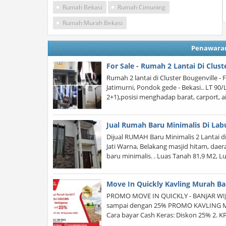
Rumah Bekasi
Rumah Cimuning
Rumah Murah Bekasi
Penawara
For Sale - Rumah 2 Lantai Di Clust
Rumah 2 lantai di Cluster Bougenville - 
Jatimurni, Pondok gede - Bekasi.. LT 90/
2+1),posisi menghadap barat, carport, ai
Jual Rumah Baru Minimalis Di Lab
Dijual RUMAH Baru Minimalis 2 Lantai di 
Jati Warna, Belakang masjid hitam, daerah
baru minimalis. . Luas Tanah 81,9 M2, 
Move In Quickly Kavling Murah Ba
PROMO MOVE IN QUICKLY - BANJAR WI
sampai dengan 25% PROMO KAVLING Move I
Cara bayar Cash Keras: Diskon 25% 2. K