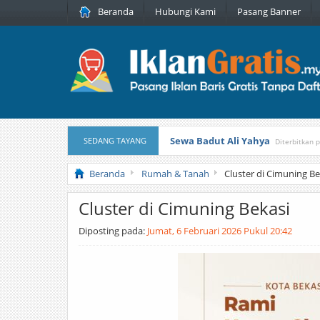
Beranda
Hubungi Kami
Pasang Banner
Sewa Badut Ali Yahya
SEDANG TAYANG
Diterbitkan 
Honda Brio 1.3 E AT CBU 2012 Pu
Beranda
Rumah & Tanah
Cluster di Cimuning Be
Cluster di Cimuning Bekasi
Diposting pada:
Jumat, 6 Februari 2026 Pukul 20:42