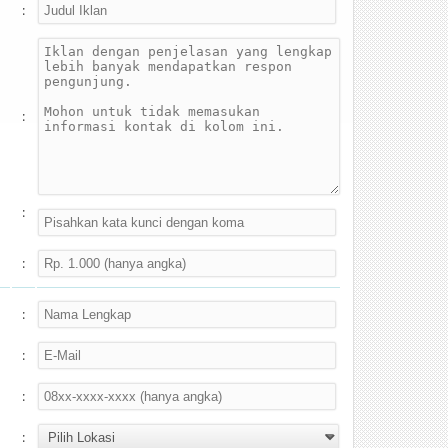
:
:
:
:
:
:
:
: