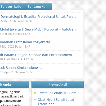
Telusuri Label
Tentang Kami
Klinik Dermatologi & Estetika Profesional Untuk Perawatan Kulit dan Kecantikan
 25 Mei 2026 Pukul 14.26
Sewa Mobil Jakarta & Sewa Mobil Korporat – Autotranz Indonesia
 4 Mei 2026 Pukul 18.48
Pindahan Profesional Yogyakarta
 1 Mei 2026 Pukul 18.47
 di Batam Dengan Karaoke dan Entertainment
 20 April 2026 Pukul 22.56
ok Bahan Kimia Indonesia
 16 April 2026 Pukul 17.55
nk Anda
Promo Aktif
ngunjung situs
Crystal X Penakluk Suami
asang Iklan Link
Obat Nyeri Sendi Lutut
p. 5.000/bulan
Tradisional
mpilkan di setiap