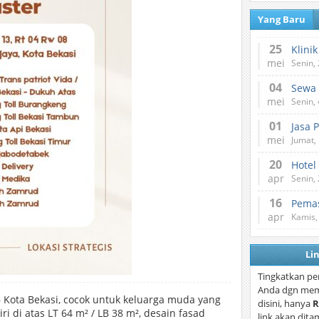
Yang Baru
25
mei
Senin,
04
mei
Senin,
01
Jasa 
mei
Jumat,
20
Hotel
apr
Senin,
16
Pemas
apr
Kamis,
Li
Tingkatkan pe
Anda dgn mem
 Kota Bekasi, cocok untuk keluarga muda yang
disini, hanya
R
 di atas LT 64 m² / LB 38 m², desain fasad
link akan dita