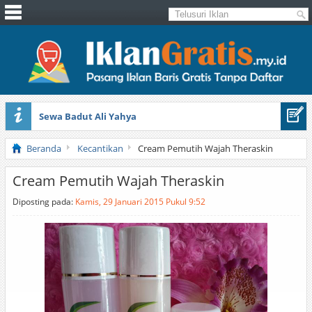
Sewa Badut Ali Yahya
Honda Brio 1.3 E AT CBU 2012 Putih
Beranda
Kecantikan
Cream Pemutih Wajah Theraskin
Cream Pemutih Wajah Theraskin
Diposting pada:
Kamis, 29 Januari 2015 Pukul 9:52