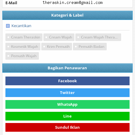
E-Mail
Kategori & Label
Kecantikan
Cream Theraskin
Cream Wajah
Cream Wajah Theraskin
Kosmetik Wajah
Krim Pemutih
Pemutih Badan
Pemutih Wajah
Bagikan Penawaran
Facebook
Twitter
WhatsApp
Line
Sundul Iklan