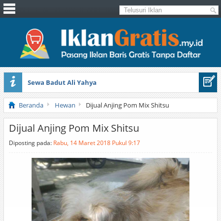
Sewa Badut Ali Yahya
Honda Brio 1.3 E AT CBU 2012 Putih
Beranda
Hewan
Dijual Anjing Pom Mix Shitsu
Dijual Anjing Pom Mix Shitsu
Diposting pada:
Rabu, 14 Maret 2018 Pukul 9:17