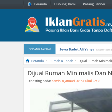
Beranda
Hubungi Kami
Pasang Banner
Sewa Badut Ali Yahya
SEDANG TAYANG
Diterbitkan 
Honda Brio 1.3 E AT CBU 2012 Pu
Beranda
Rumah & Tanah
Dijual Rumah Minimal
Dijual Rumah Minimalis Dan 
Diposting pada:
Kamis, 8 Januari 2015 Pukul 22:33