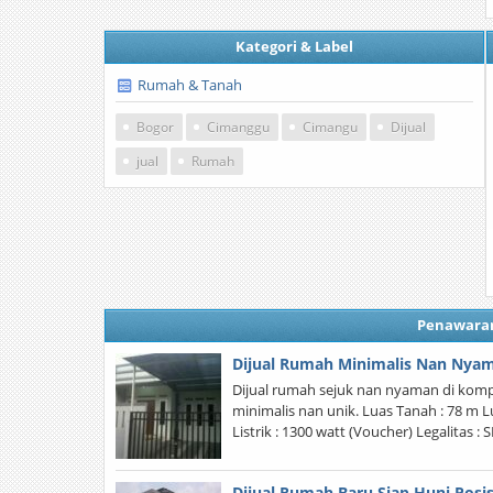
Kategori & Label
Rumah & Tanah
Bogor
Cimanggu
Cimangu
Dijual
jual
Rumah
Penawara
Dijual Rumah Minimalis Nan Nya
Dijual rumah sejuk nan nyaman di kom
minimalis nan unik. Luas Tanah : 78 m 
Listrik : 1300 watt (Voucher) Legalitas : 
Dijual Rumah Baru Siap Huni Posi