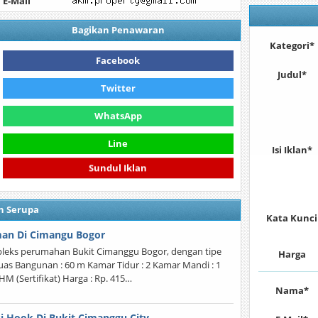
E-Mail
Bagikan Penawaran
Kategori*
Facebook
Judul*
Twitter
WhatsApp
Line
Isi Iklan*
Sundul Iklan
n Serupa
Kata Kunci
man Di Cimangu Bogor
pleks perumahan Bukit Cimanggu Bogor, dengan tipe
Harga
Luas Bangunan : 60 m Kamar Tidur : 2 Kamar Mandi : 1
SHM (Sertifikat) Harga : Rp. 415…
Nama*
si Hook Di Bukit Cimanggu City