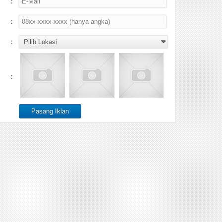
:
:
:
: