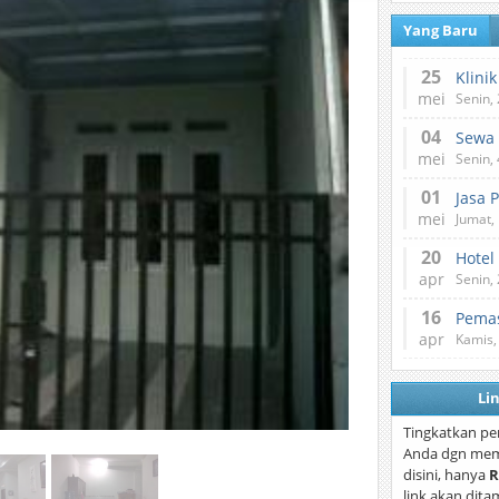
Yang Baru
25
mei
Senin,
04
mei
Senin,
01
Jasa 
mei
Jumat,
20
Hotel
apr
Senin,
16
Pemas
apr
Kamis,
Li
Tingkatkan pe
Anda dgn mem
disini, hanya
R
link akan dita