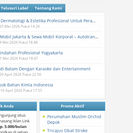
Telusuri Label
Tentang Kami
Klinik Dermatologi & Estetika Profesional Untuk Perawatan Kulit dan Kecantikan
 25 Mei 2026 Pukul 14.26
Sewa Mobil Jakarta & Sewa Mobil Korporat – Autotranz Indonesia
 4 Mei 2026 Pukul 18.48
Pindahan Profesional Yogyakarta
 1 Mei 2026 Pukul 18.47
 di Batam Dengan Karaoke dan Entertainment
 20 April 2026 Pukul 22.56
ok Bahan Kimia Indonesia
 16 April 2026 Pukul 17.55
nk Anda
Promo Aktif
ngunjung situs
Perumahan Muslim Orchid
asang Iklan Link
Depok
p. 5.000/bulan
Tricajus Obat Stroke
mpilkan di setiap