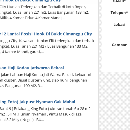
E-Mail*
ity Hunian Terlengkap dan Terbaik di kota Bogor,
 2 tingkat, Luas Tanah 221 m2, Luas Bangunan 133 m2,
Telepon*
 Milik, 4 Kamar Tidur, 4 Kamar Mandi,…
Lokasi
i 2 Lantai Posisi Hook Di Bukit Cimanggu City
anggu City, Kawasan Hunian Elit terlengkap dan terbaik
Gambar
2 tingkat, Luas Tanah 221 M2 / Luas Bangunan 133 M2,
, 4 Kamar Mandi, garasi,…
uan Haji Kodau Jatiwarna Bekasi
Jalan Labuan Haji Kodau Jati Warna Bekasi, keluar tol
 cluster. Dijual cluster 9 unit, siap huni, bangunan
Luas Bangunan 100 M2, 3…
 King Foto) Jakpust Nyaman Gak Mahal
arat 9 ( Belakang King Foto ) ukuran tanah 6 x 28 m2 ,
50 m2 , SHM ,Hunian Nyaman , Pintu Masuk dijaga
ual 3,2 Mily ( Nego ) , BU…