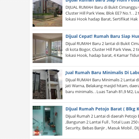
DIJUAL RUMAH Baru di Bukit Cimanggu C
Cluster Hill Park View, Blok EE7 No.1. .
lokasi Hook hadap Barat, Sertifikat Hak
Dijual Cepat! Rumah Baru Siap Hun
Dijual RUMAH Baru 2 lantai di Bukit Cim
di kota Bogor, Cluster Hill Park View, 
lokasi Hook, hadap barat, 4 Kamar Tidur
Jual Rumah Baru Minimalis Di Lab
Dijual RUMAH Baru Minimalis 2 Lantai di 
Jati Warna, Belakang masjid hitam, daerah
baru minimalis. . Luas Tanah 81,9 M2, 
Dijual Rumah Petojo Barat ( Blkg
Dijual Rumah 2 Lantai di daerah Petojo B
,Bangunan 2 Lantai Full , Total Luas 2
Security, Bebas Banjir , Masuk Mobil , DIj