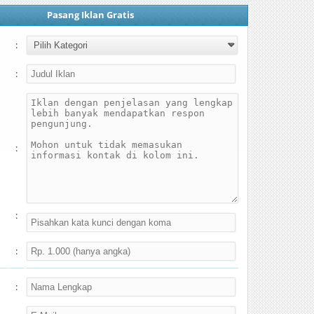
Pasang Iklan Gratis
:
:
:
:
:
: