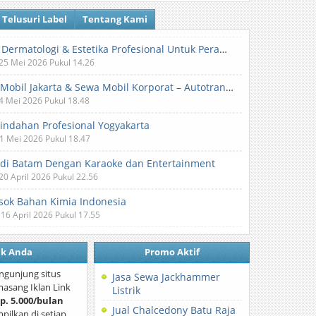
Telusuri Label
Tentang Kami
Klinik Dermatologi & Estetika Profesional Untuk Perawatan Kulit dan Kecantikan
 25 Mei 2026 Pukul 14.26
Sewa Mobil Jakarta & Sewa Mobil Korporat – Autotranz Indonesia
 4 Mei 2026 Pukul 18.48
Pindahan Profesional Yogyakarta
 1 Mei 2026 Pukul 18.47
 di Batam Dengan Karaoke dan Entertainment
 20 April 2026 Pukul 22.56
ok Bahan Kimia Indonesia
 16 April 2026 Pukul 17.55
nk Anda
Promo Aktif
ngunjung situs
Jasa Sewa Jackhammer
asang Iklan Link
Listrik
p. 5.000/bulan
Jual Chalcedony Batu Raja
mpilkan di setiap