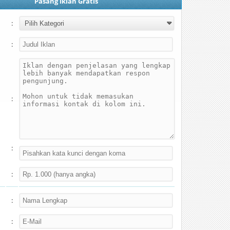
Pasang Iklan Gratis
:
:
:
:
:
:
: