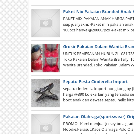
Paket Nix Pakaian Branded Anak 
PAKET MIX PAKAIAN ANAK HARGA PART
siap jual yakni: -Paket min pakaian an
100pcs hanya @20000/pcs -Paket mix p
Grosir Pakaian Dalam Wanita Bra
UNTUK PEMESANAN HUBUNGI : 081.738.64
Toko Pakaian Dalam Wanita Bra Tally, 
Wanita Branded, Toko Pakaian Dalam W
Sepatu Pesta Cinderella Import
sepatu cinderella import hongkong by j
harga @390 koleksi lain yang tersedia 
boot anak dan dewasa sepatu hello ki
Pakaian Olahraga(sportswear) Ori
PROMO ! Kami menjual Jersey bola grade 
Hoodie,Parasut,Kaos Olahraga,Polo Ola