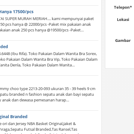
Telepon*
Hanya 17500/pcs
AI SUPER MURAH MERIAH.... kami mempunyai paket
Lokasi
ak 50 pcs hanya @ 22000/pcs -Paket mix pakaian anak
akaian anak 250 pcs hanya @19500/pcs -Paket…
Gambar
nded
48 (Ibu Rifa). Toko Pakaian Dalam Wanita Bra Sorex,
Toko Pakaian Dalam Wanita Bra Vip, Toko Pakaian Dalam
anita Denla, Toko Pakaian Dalam Wanita…
immy choo type 2213-20-093 ukuran 35 - 39 heels 9 cm
sepatu branded n fashion sepatu anak dan bayi sepatu
tty anak dan dewasa pemesanan harap…
ginal Branded
ori dan Jersey NBA Basket Original,Jaket &
hraga,Sepatu Futsal Branded,Tas Ransel,Tas