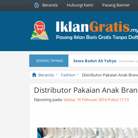
Beranda
Hubungi Kami
Pasang Banner
Sewa Badut Ali Yahya
SEDANG TAYANG
Diterbitkan 
Honda Brio 1.3 E AT CBU 2012 Pu
Beranda
Fashion
Distributor Pakaian Anak Bra
Distributor Pakaian Anak Bra
Diposting pada:
Selasa, 16 Februari 2016 Pukul 17:13