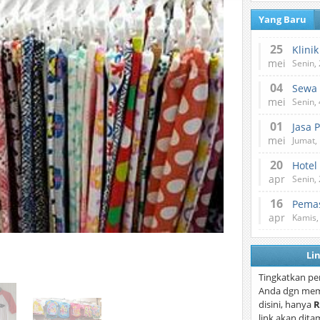
Yang Baru
25
mei
Senin,
04
mei
Senin,
01
Jasa 
mei
Jumat,
20
Hotel
apr
Senin,
16
Pemas
apr
Kamis,
Li
Tingkatkan pe
Anda dgn mem
disini, hanya
R
link akan dita