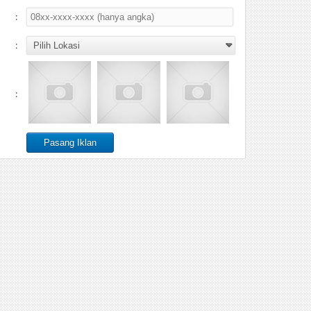
:
:
: