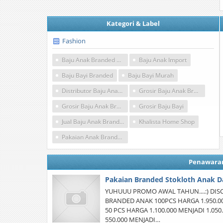
Kategori & Label
Fashion
Baju Anak Branded Murah
Baju Anak Import
Baju Bayi Branded
Baju Bayi Murah
Distributor Baju Anak Branded
Grosir Baju Anak Branded
Grosir Baju Anak Branded Murah
Grosir Baju Bayi
Jual Baju Anak Branded
Khalista Home Shop
Pakaian Anak Branded
Penawara
Pakaian Branded Stokloth Anak 
YUHUUU PROMO AWAL TAHUN....:) DIS
BRANDED ANAK 100PCS HARGA 1.950.00
50 PCS HARGA 1.100.000 MENJADI 1.0
550.000 MENJADI…