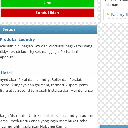
Line
halaman.
Sundul Iklan
Pasang I
n Serupa
Produksi Laundry
kerjaan nih, bagian SPV dan Produksi, bagi kamu yang
it.ly/freshdelaundry sekarang juga! Perhatian!
a apapun.
 Hotel
yediakan Peralatan Laundry, Boiler dan Peralatan
n pendukungnya dan garment, termasuk spare-parts.
Baru atau Second termasuk Instalasi dan Maintenance.
Harga Distributor Untuk dipakai usaha laundry ataupun
n lama Cocok untuk anda yang ingin membuka usaha
arga murahhh,,,silahkan Hubungi Kami…