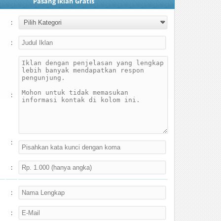
Pasang Iklan Gratis
:
:
:
:
:
:
: