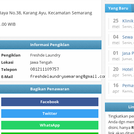
Yang Baru
o Raya No.38, Karang Ayu, Kecamatan Semarang
25
1.00 WIB
mei
Senin,
04
mei
Senin,
Informasi Pengiklan
01
Jasa 
Pengiklan
Freshde Laundry
mei
Jumat,
Lokasi
Jawa Tengah
20
Hotel
Telepon
apr
Senin,
E-Mail
16
Pemas
Bagikan Penawaran
apr
Kamis,
Facebook
Li
Twitter
Tingkatkan pe
Anda dgn mem
WhatsApp
disini, hanya
R
link akan dita