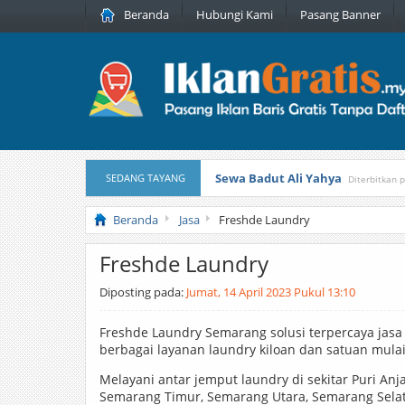
Beranda
Hubungi Kami
Pasang Banner
Sewa Badut Ali Yahya
SEDANG TAYANG
Diterbitkan 
Honda Brio 1.3 E AT CBU 2012 Pu
Beranda
Jasa
Freshde Laundry
Freshde Laundry
Diposting pada:
Jumat, 14 April 2023 Pukul 13:10
Freshde Laundry Semarang solusi terpercaya jasa
berbagai layanan laundry kiloan dan satuan mulai
Melayani antar jemput laundry di sekitar Puri An
Semarang Timur, Semarang Utara, Semarang Sela