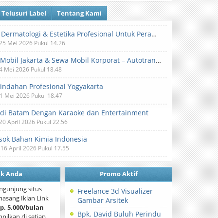
Telusuri Label
Tentang Kami
Klinik Dermatologi & Estetika Profesional Untuk Perawatan Kulit dan Kecantikan
 25 Mei 2026 Pukul 14.26
Sewa Mobil Jakarta & Sewa Mobil Korporat – Autotranz Indonesia
 4 Mei 2026 Pukul 18.48
Pindahan Profesional Yogyakarta
 1 Mei 2026 Pukul 18.47
 di Batam Dengan Karaoke dan Entertainment
 20 April 2026 Pukul 22.56
ok Bahan Kimia Indonesia
 16 April 2026 Pukul 17.55
nk Anda
Promo Aktif
ngunjung situs
Freelance 3d Visualizer
asang Iklan Link
Gambar Arsitek
p. 5.000/bulan
Bpk. David Buluh Perindu
mpilkan di setiap