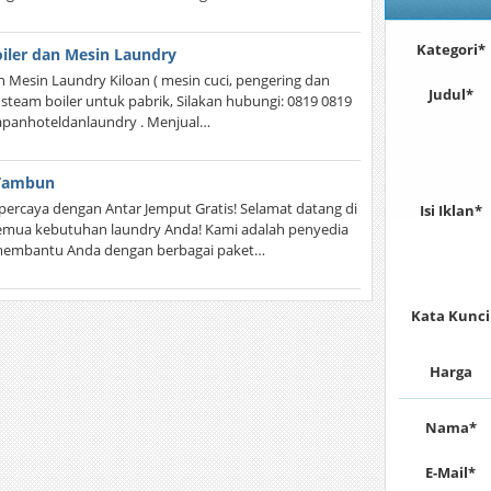
Kategori*
oiler dan Mesin Laundry
 Mesin Laundry Kiloan ( mesin cuci, pengering dan
Judul*
n steam boiler untuk pabrik, Silakan hubungi: 0819 0819
gkapanhoteldanlaundry . Menjual…
 Tambun
percaya dengan Antar Jemput Gratis! Selamat datang di
Isi Iklan*
 semua kebutuhan laundry Anda! Kami adalah penyedia
p membantu Anda dengan berbagai paket…
Kata Kunci
Harga
Nama*
E-Mail*