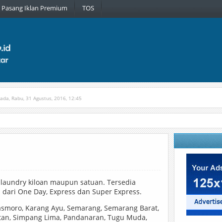
Pasang Iklan Premium
TOS
pada, Rabu, 31 Agustus, 2016, 12:45
tih
Diterbitkan pada, Jumat, 30 Maret, 2018, 9:51
 laundry kiloan maupun satuan. Tersedia
 dari One Day, Express dan Super Express.
jasmoro, Karang Ayu, Semarang, Semarang Barat,
tan, Simpang Lima, Pandanaran, Tugu Muda,