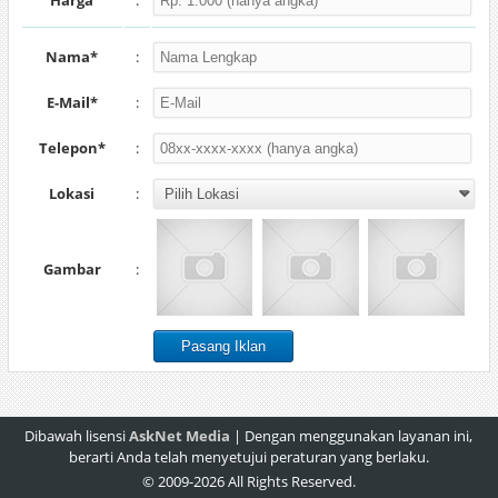
Harga
:
Nama*
:
E-Mail*
:
Telepon*
:
Lokasi
:
Gambar
:
Dibawah lisensi
AskNet Media
| Dengan menggunakan layanan ini,
berarti Anda telah menyetujui peraturan yang berlaku.
© 2009-2026 All Rights Reserved.