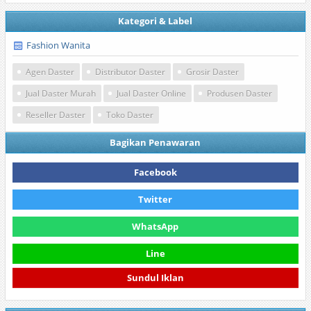
Kategori & Label
Fashion Wanita
Agen Daster
Distributor Daster
Grosir Daster
Jual Daster Murah
Jual Daster Online
Produsen Daster
Reseller Daster
Toko Daster
Bagikan Penawaran
Facebook
Twitter
WhatsApp
Line
Sundul Iklan