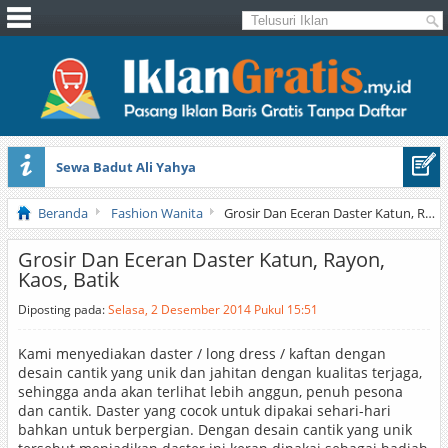
Sewa Badut Ali Yahya
Honda Brio 1.3 E AT CBU 2012 Putih
Beranda
Fashion Wanita
Grosir Dan Eceran Daster Katun, Rayon, Kaos, Batik
Grosir Dan Eceran Daster Katun, Rayon,
Kaos, Batik
Diposting pada:
Selasa, 2 Desember 2014 Pukul 15:51
Kami menyediakan daster / long dress / kaftan dengan
desain cantik yang unik dan jahitan dengan kualitas terjaga,
sehingga anda akan terlihat lebih anggun, penuh pesona
dan cantik. Daster yang cocok untuk dipakai sehari-hari
bahkan untuk berpergian. Dengan desain cantik yang unik