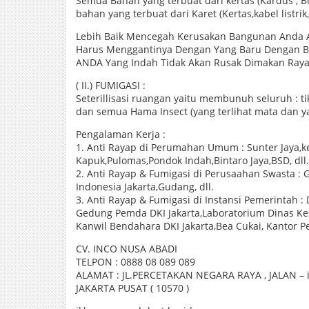
Semua Bahan yang terbuat dari kertas (Kardus , 
bahan yang terbuat dari Karet (Kertas,kabel listrik,
Lebih Baik Mencegah Kerusakan Bangunan Anda 
Harus Menggantinya Dengan Yang Baru Dengan B
ANDA Yang Indah Tidak Akan Rusak Dimakan Raya
( II.) FUMIGASI :
Seterillisasi ruangan yaitu membunuh seluruh : tik
dan semua Hama Insect (yang terlihat mata dan yan
Pengalaman Kerja :
1. Anti Rayap di Perumahan Umum : Sunter Jaya,k
Kapuk,Pulomas,Pondok Indah,Bintaro Jaya,BSD, dll.
2. Anti Rayap & Fumigasi di Perusaahan Swasta :
Indonesia Jakarta,Gudang, dll.
3. Anti Rayap & Fumigasi di Instansi Pemerintah :
Gedung Pemda DKI Jakarta,Laboratorium Dinas Ke
Kanwil Bendahara DKI Jakarta,Bea Cukai, Kantor Pe
CV. INCO NUSA ABADI
TELPON : 0888 08 089 089
ALAMAT : JL.PERCETAKAN NEGARA RAYA , JALAN – i
JAKARTA PUSAT ( 10570 )