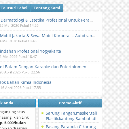
Telusuri Label
Tentang Kami
Klinik Dermatologi & Estetika Profesional Untuk Perawatan Kulit dan Kecantikan
 25 Mei 2026 Pukul 14.26
Sewa Mobil Jakarta & Sewa Mobil Korporat – Autotranz Indonesia
 4 Mei 2026 Pukul 18.48
Pindahan Profesional Yogyakarta
 1 Mei 2026 Pukul 18.47
 di Batam Dengan Karaoke dan Entertainment
 20 April 2026 Pukul 22.56
ok Bahan Kimia Indonesia
 16 April 2026 Pukul 17.55
nk Anda
Promo Aktif
ngunjung situs
Sarung Tangan,masker,tali
asang Iklan Link
Plastik,kantong Sambah.dll
p. 5.000/bulan
Pasang Parabola Cikarang
mpilkan di setiap