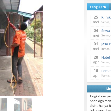
Yang Baru
25
mei
Senin,
04
mei
Senin,
01
Jasa 
mei
Jumat,
20
Hotel
apr
Senin,
16
Pemas
apr
Kamis,
Li
Tingkatkan pe
Anda dgn mem
disini, hanya
R
link akan dita