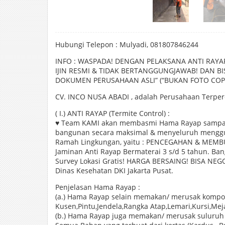
Hubungi Telepon : Mulyadi, 081807846244
INFO : WASPADA! DENGAN PELAKSANA ANTI RAYA
IJIN RESMI & TIDAK BERTANGGUNGJAWAB! DAN 
DOKUMEN PERUSAHAAN ASLI” (“BUKAN FOTO COPY”
CV. INCO NUSA ABADI , adalah Perusahaan Terperc
( I.) ANTI RAYAP (Termite Control) :
♥ Team KAMI akan membasmi Hama Rayap sampai
bangunan secara maksimal & menyeluruh mengg
Ramah Lingkungan, yaitu : PENCEGAHAN & MEMBU
Jaminan Anti Rayap Bermaterai 3 s/d 5 tahun. B
Survey Lokasi Gratis! HARGA BERSAING! BISA NEGO
Dinas Kesehatan DKI Jakarta Pusat.
Penjelasan Hama Rayap :
(a.) Hama Rayap selain memakan/ merusak kompon
Kusen,Pintu,Jendela,Rangka Atap,Lemari,Kursi,Meja 
(b.) Hama Rayap juga memakan/ merusak suluruh 