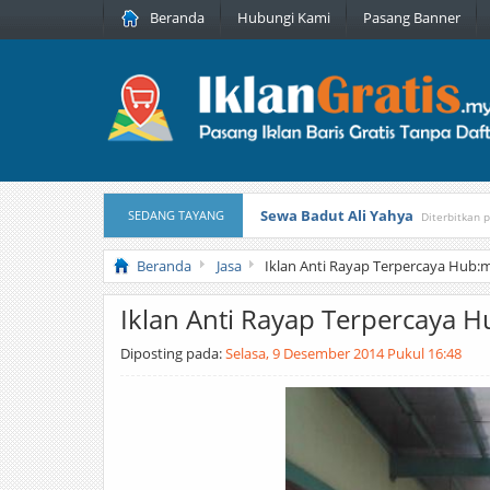
Beranda
Hubungi Kami
Pasang Banner
Sewa Badut Ali Yahya
SEDANG TAYANG
Diterbitkan 
Honda Brio 1.3 E AT CBU 2012 Pu
Beranda
Jasa
Iklan Anti Rayap Terpercaya Hub:
Iklan Anti Rayap Terpercaya 
Diposting pada:
Selasa, 9 Desember 2014 Pukul 16:48