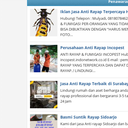
Penawara
Iklan Jasa Anti Rayap Terpercaya
Hubungi Telepon : Mulyadi, 08180784
& FUMIGASI PER-ORANGAN YANG TIDAK
BISA DIBUKTIKAN DENGAN “HARUS M
FOTO…
Perusahaan Anti Rayap Incopest
ANTI RAYAP & FUMIGASI INCOPEST Hub: 
incopest.indonetwork.co.id E-mail :
RAYAP YANG TERPERCAYA DAN DAPAT D
RAYAP..! LINDUNGI…
Jasa Anti Rayap Terbaik di Suraba
Lindungi rumah dan aset berharga anda 
rayap professional dan bergaransi 3-5 
24 Jam
Basmi Suntik Rayap Sidoarjo
Kami dari jasa Anti rayap Sidoarjo dan