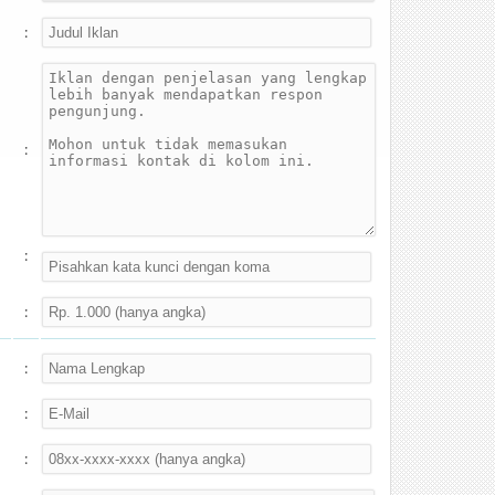
:
:
:
:
:
:
: