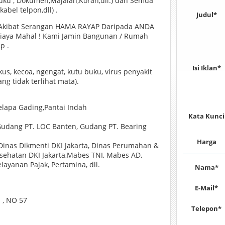
Buku , Dokumen,Majalah,Koran,dll.) dan Semua
kabel telpon,dll) .
Judul*
Akibat Serangan HAMA RAYAP Daripada ANDA
iaya Mahal ! Kami Jamin Bangunan / Rumah
p .
Isi Iklan*
us, kecoa, ngengat, kutu buku, virus penyakit
g tidak terlihat mata).
elapa Gading,Pantai Indah
Kata Kunci
 Gudang PT. LOC Banten, Gudang PT. Bearing
Harga
 Dinas Dikmenti DKI Jakarta, Dinas Perumahan &
sehatan DKI Jakarta,Mabes TNI, Mabes AD,
layanan Pajak, Pertamina, dll.
Nama*
E-Mail*
 , NO 57
Telepon*