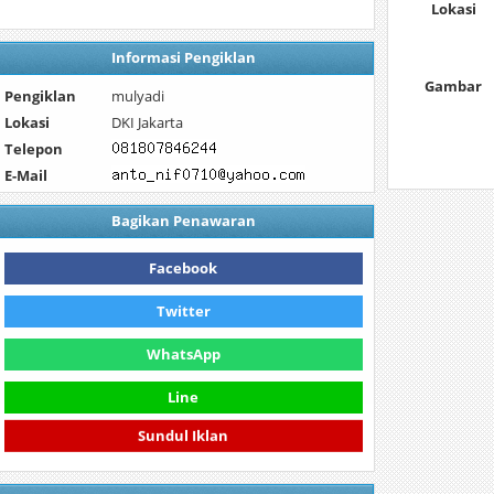
Lokasi
Informasi Pengiklan
Gambar
Pengiklan
mulyadi
Lokasi
DKI Jakarta
Telepon
E-Mail
Bagikan Penawaran
Facebook
Twitter
WhatsApp
Line
Sundul Iklan