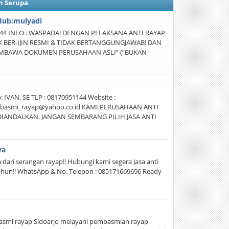
n Serupa
 Hub:mulyadi
6244 INFO : WASPADA! DENGAN PELAKSANA ANTI RAYAP
 BER-IJIN RESMI & TIDAK BERTANGGUNGJAWAB! DAN
EMBAWA DOKUMEN PERUSAHAAN ASLI” (“BUKAN
IVAN, SE TLP : 08170951144 Website :
 pembasmi_rayap@yahoo.co.id KAMI PERUSAHAAN ANTI
IANDALKAN. JANGAN SEMBARANG PILIH JASA ANTI
ya
dari serangan rayap!! Hubungi kami segera Jasa anti
tahun!! WhatsApp & No. Telepon : 085171669696 Ready
 basmi rayap Sidoarjo melayani pembasmian rayap