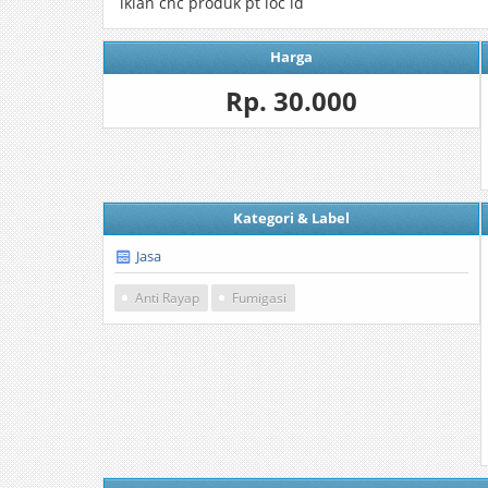
iklan cnc produk pt loc id
Harga
Rp. 30.000
Kategori & Label
Jasa
Anti Rayap
Fumigasi