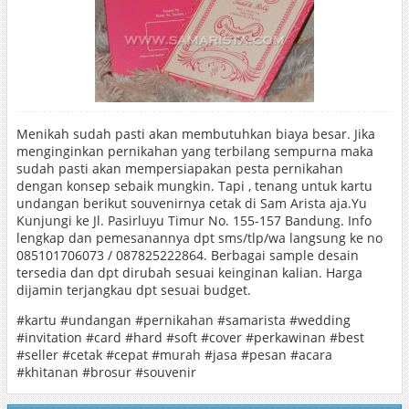
Menikah sudah pasti akan membutuhkan biaya besar. Jika
menginginkan pernikahan yang terbilang sempurna maka
sudah pasti akan mempersiapakan pesta pernikahan
dengan konsep sebaik mungkin. Tapi , tenang untuk kartu
undangan berikut souvenirnya cetak di Sam Arista aja.Yu
Kunjungi ke Jl. Pasirluyu Timur No. 155-157 Bandung. Info
lengkap dan pemesanannya dpt sms/tlp/wa langsung ke no
085101706073 / 087825222864. Berbagai sample desain
tersedia dan dpt dirubah sesuai keinginan kalian. Harga
dijamin terjangkau dpt sesuai budget.
‪#‎kartu‬ ‪#‎undangan‬ ‪#‎pernikahan‬ ‪#‎samarista‬ ‪#‎wedding‬
‪#‎invitation‬ ‪#‎card‬ ‪#‎hard‬ ‪#‎soft‬ ‪#‎cover‬ ‪#‎perkawinan‬ ‪#‎best‬
‪#‎seller‬ ‪#‎cetak‬ ‪#‎cepat‬ ‪#‎murah‬ ‪#‎jasa‬ ‪#‎pesan‬ ‪#‎acara‬
‪#‎khitanan‬ ‪#‎brosur‬ ‪#‎souvenir‬