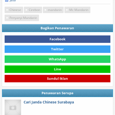
Jasa
Chinese
Cirebon
mandarin
Mc Mandarin
Penyanyi Mandarin
Bagikan Penawaran
Facebook
Twitter
WhatsApp
Line
Sundul Iklan
Penawaran Serupa
Cari Janda Chinese Surabaya