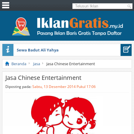
Sewa Badut Ali Yahya
Honda Brio 1.3 E AT CBU 2012 Putih
Beranda
Jasa
Jasa Chinese Entertainment
Jasa Chinese Entertainment
Diposting pada:
Sabtu, 13 Desember 2014 Pukul 17:06