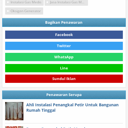
Instalasi Gas Medis
Jasa Instalasi Gas Medis
Oksigen Generator
Bagikan Penawaran
Facebook
Twitter
WhatsApp
Line
Sundul Iklan
Penawaran Serupa
Ahli Instalasi Penangkal Petir Untuk Bangunan
Rumah Tinggal