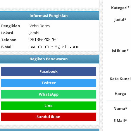
Kategori*
Informasi Pengiklan
Judul*
Pengiklan
Vebri Dores
Lokasi
Jambi
Telepon
E-Mail
Isi Iklan*
Bagikan Penawaran
Facebook
Kata Kunci
Twitter
Harga
WhatsApp
Line
Nama*
Sundul Iklan
E-Mail*