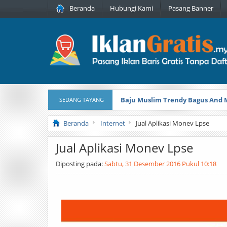
Beranda
Hubungi Kami
Pasang Banner
Baju Muslim Trendy Bagus And
SEDANG TAYANG
Banyu Tani – Menyediakan Kepe
Beranda
Internet
Jual Aplikasi Monev Lpse
Jual Aplikasi Monev Lpse
Diposting pada:
Sabtu, 31 Desember 2016 Pukul 10:18