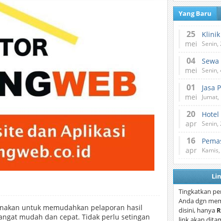
Yang Baru
25
mei
Senin,
04
mei
Senin,
01
Jasa 
mei
Jumat,
20
Hotel
apr
Senin,
16
Pemas
apr
Kamis,
Li
Tingkatkan pe
Anda dgn mem
unakan untuk memudahkan pelaporan hasil
disini, hanya
R
sangat mudah dan cepat. Tidak perlu setingan
link akan dita