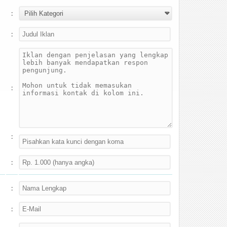
:
:
:
:
:
:
: