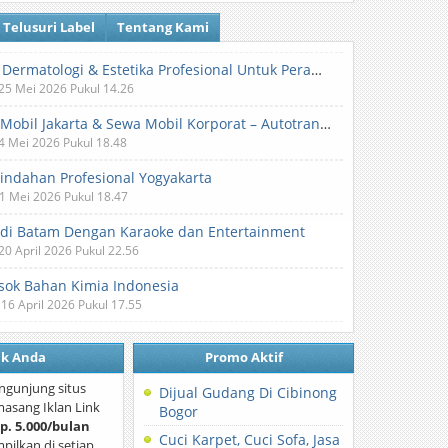
Telusuri Label
Tentang Kami
Klinik Dermatologi & Estetika Profesional Untuk Perawatan Kulit dan Kecantikan
 25 Mei 2026 Pukul 14.26
Sewa Mobil Jakarta & Sewa Mobil Korporat – Autotranz Indonesia
 4 Mei 2026 Pukul 18.48
Pindahan Profesional Yogyakarta
 1 Mei 2026 Pukul 18.47
 di Batam Dengan Karaoke dan Entertainment
 20 April 2026 Pukul 22.56
ok Bahan Kimia Indonesia
 16 April 2026 Pukul 17.55
nk Anda
Promo Aktif
ngunjung situs
Dijual Gudang Di Cibinong
asang Iklan Link
Bogor
p. 5.000/bulan
Cuci Karpet, Cuci Sofa, Jasa
mpilkan di setiap