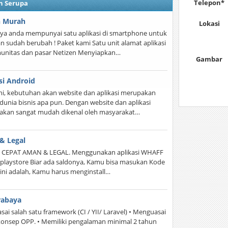
Telepon*
n Serupa
n Murah
Lokasi
nya anda mempunyai satu aplikasi di smartphone untuk
 sudah berubah ! Paket kami Satu unit alamat aplikasi
munitas dan pasar Netizen Menyiapkan…
Gambar
si Android
 ini, kebutuhan akan website dan aplikasi merupakan
dunia bisnis apa pun. Dengan website dan aplikasi
akan sangat mudah dikenal oleh masyarakat…
& Legal
CEPAT AMAN & LEGAL. Menggunakan aplikasi WHAFF
i playstore Biar ada saldonya, Kamu bisa masukan Kode
 ini adalah, Kamu harus menginstall…
rabaya
i salah satu framework (CI / YII/ Laravel) • Menguasai
onsep OPP. • Memiliki pengalaman minimal 2 tahun