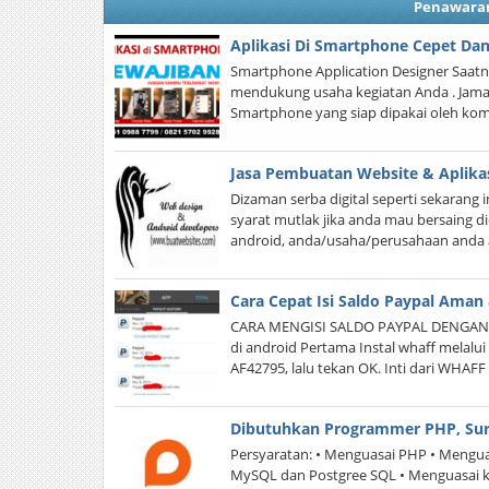
Penawara
Aplikasi Di Smartphone Cepet Da
Smartphone Application Designer Saat
mendukung usaha kegiatan Anda . Jaman
Smartphone yang siap dipakai oleh ko
Jasa Pembuatan Website & Aplika
Dizaman serba digital seperti sekarang
syarat mutlak jika anda mau bersaing di
android, anda/usaha/perusahaan anda 
Cara Cepat Isi Saldo Paypal Aman 
CARA MENGISI SALDO PAYPAL DENGAN 
di android Pertama Instal whaff melalu
AF42795, lalu tekan OK. Inti dari WHAFF
Dibutuhkan Programmer PHP, Su
Persyaratan: • Menguasai PHP • Menguasa
MySQL dan Postgree SQL • Menguasai k