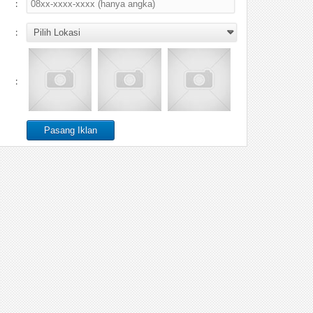
:
:
: