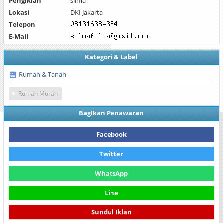
Pengiklan
silma
Lokasi
DKI Jakarta
Telepon
E-Mail
Kategori & Label
Rumah & Tanah
Rumah Murah
Bagikan Penawaran
Facebook
Twitter
WhatsApp
Line
Sundul Iklan