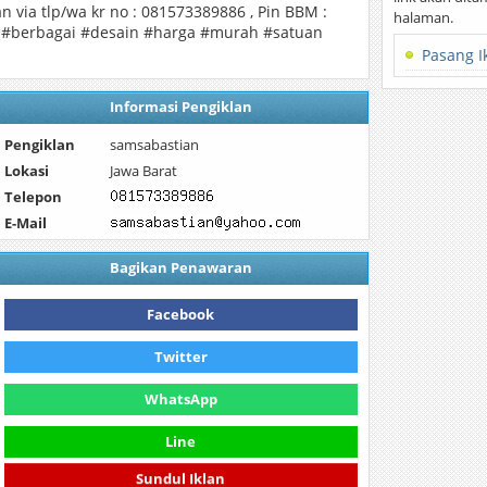
n via tlp/wa kr no : 081573389886 , Pin BBM :
halaman.
n #berbagai #desain #harga #murah #satuan
Pasang I
Informasi Pengiklan
Pengiklan
samsabastian
Lokasi
Jawa Barat
Telepon
E-Mail
Bagikan Penawaran
Facebook
Twitter
WhatsApp
Line
Sundul Iklan