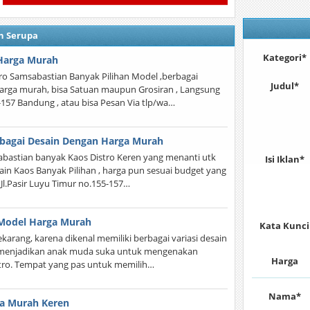
n Serupa
Kategori*
Harga Murah
o Samsabastian Banyak Pilihan Model ,berbagai
Judul*
arga murah, bisa Satuan maupun Grosiran , Langsung
5-157 Bandung , atau bisa Pesan Via tlp/wa…
rbagai Desain Dengan Harga Murah
sabastian banyak Kaos Distro Keren yang menanti utk
Isi Iklan*
ain Kaos Banyak Pilihan , harga pun sesuai budget yang
 Jl.Pasir Luyu Timur no.155-157…
i Model Harga Murah
Kata Kunci
arang, karena dikenal memiliki berbagai variasi desain
ng menjadikan anak muda suka untuk mengenakan
Harga
stro. Tempat yang pas untuk memilih…
Nama*
ga Murah Keren