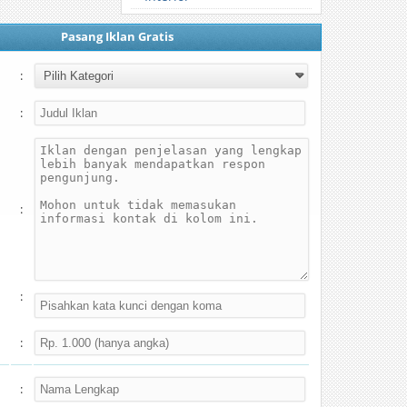
Pasang Iklan Gratis
:
:
:
:
:
: