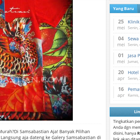
Yang Baru
25
mei
Senin,
04
mei
Senin,
01
Jasa 
mei
Jumat,
20
Hotel
apr
Senin,
16
Pemas
apr
Kamis,
Li
Tingkatkan pe
Anda dgn mem
Murah?Di Samsabastian Aja! Banyak Pilihan
disini, hanya
R
. Langsung aja dateng ke Galery Samsabastian di
link akan dita