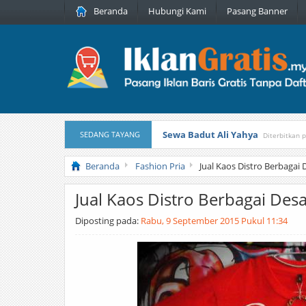
Beranda
Hubungi Kami
Pasang Banner
Sewa Badut Ali Yahya
SEDANG TAYANG
Diterbitkan 
Honda Brio 1.3 E AT CBU 2012 Pu
Beranda
Fashion Pria
Jual Kaos Distro Berbaga
Jual Kaos Distro Berbagai De
Diposting pada:
Rabu, 9 September 2015 Pukul 11:34