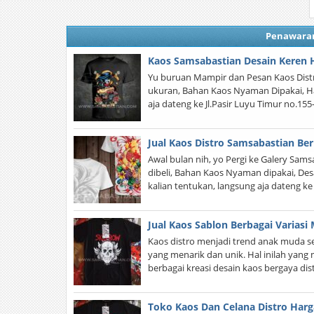
Penawara
Kaos Samsabastian Desain Keren 
Yu buruan Mampir dan Pesan Kaos Distr
ukuran, Bahan Kaos Nyaman Dipakai, H
aja dateng ke Jl.Pasir Luyu Timur no.15
Jual Kaos Distro Samsabastian Be
Awal bulan nih, yo Pergi ke Galery Sam
dibeli, Bahan Kaos Nyaman dipakai, Des
kalian tentukan, langsung aja dateng ke
Jual Kaos Sablon Berbagai Varias
Kaos distro menjadi trend anak muda sek
yang menarik dan unik. Hal inilah ya
berbagai kreasi desain kaos bergaya di
Toko Kaos Dan Celana Distro Har