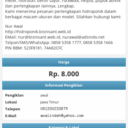
meter, hidroton, benih sayur, rockwool, netpot, pupuk abmix
dan perlengkapan lainnya. Lengkap.
Kami menerima pesanan perlengkapan hidroponik dalam
berbagai macam ukuran dan model. Silahkan hubungi kami:
Nur Awal
http://hidroponik.bisnisant.web.id
EMail: nur@bisnisant.web.id, nurawal@adsindo.net
Telpon/SMS/WhatsApp: 0858 5358 1777, 0858 5358 1666
PIN BBM: 523F8181, 74A82CFC
Harga
Rp. 8.000
Informasi Pengiklan
Pengiklan
awal
Lokasi
Jawa Timur
Telepon
E-Mail
Kategori & Label