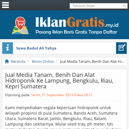
Sewa Badut Ali Yahya
Honda Brio 1.3 E AT CBU 2012 Putih
Beranda
Bisnis Online
Jual Media Tanam, Benih Dan Alat Hidroponik Ke Lampung, Bengkulu, Riau, Kepri Sumatera
Jual Media Tanam, Benih Dan Alat
Hidroponik Ke Lampung, Bengkulu, Riau,
Kepri Sumatera
Diposting pada:
Senin, 21 September 2015 Pukul 20:11
Kami menyediakan segala keperluan hidroponik untuk
wilayah propinsi di pula Sumatera, Banda Aceh, Sumatera
Utara, Sumatera Barat, Jambi, Bengkulu, Riau, Batam,
Lampung dan sekitarnya. Mulai seed tray, ph meter, tds