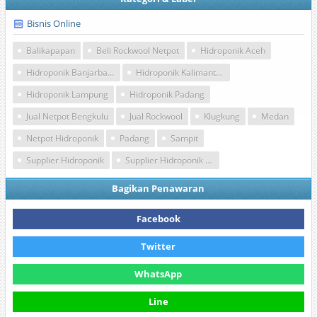
Bisnis Online
Balikapapan
Beli Rockwool Netpot
Hidroponik Aceh
Hidroponik Banjarbaru
Hidroponik Kalimantan
Hidroponik Lampung
Hidroponik Padang
Jual Netpot Bengkulu
Jual Rockwool
Klugkung
Medan
Netpot Hidroponik
Padang
Sampit
Supplier Hidroponik
Supplier Hidroponik Batam
Bagikan Penawaran
Facebook
Twitter
WhatsApp
Line