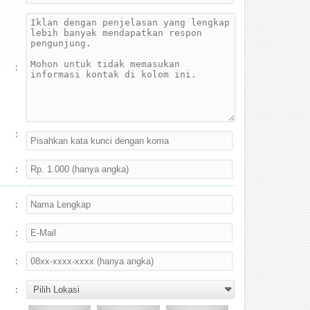
:
:
:
:
:
:
: