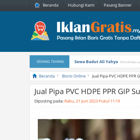
Beranda
Hubungi Kami
Pasang Banner
Sewa Badut Ali Yahya
SEDANG TAYANG
Diterbitkan 
Honda Brio 1.3 E AT CBU 2012 Pu
Beranda
Bisnis Online
Jual Pipa PVC HDPE PPR 
Jual Pipa PVC HDPE PPR GIP S
Diposting pada:
Rabu, 21 Juni 2023 Pukul 11:19