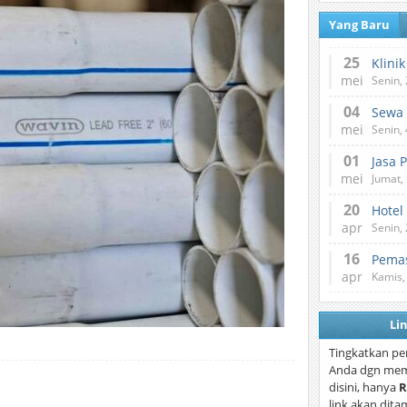
Yang Baru
25
mei
Senin,
04
mei
Senin,
01
Jasa 
mei
Jumat,
20
Hotel
apr
Senin,
16
Pemas
apr
Kamis,
Li
Tingkatkan pe
Anda dgn mem
disini, hanya
R
link akan dita