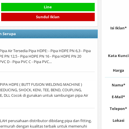
Line
Sundul Iklan
Isi Iklan*
n Serupa
 Pipa Air Tersedia Pipa HDPE: - Pipa HDPE PN 6,3 - Pipa
Kata Kunci
PE PN 12,5 - Pipa HDPE PN 16 - Pipa HDPE PN 20
 PVC D - Pipa PVC C - Pipa PVC…
Harga
 PIPA HDPE ( BUTT FUSION WELDING MACHINE )
Nama*
EDUCING, SHOCK, KENI, TEE, BEND, COUPLING,
, DLL Cocok di gunakan untuk sambungan pipa Air
E-Mail*
Telepon*
Lokasi
H perusahaan distributor dibidang pipa dan fitting,
 termurah dengan kualitas terbaik untuk memenuhi