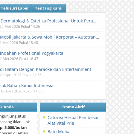
Telusuri Label
Tentang Kami
Klinik Dermatologi & Estetika Profesional Untuk Perawatan Kulit dan Kecantikan
 25 Mei 2026 Pukul 14.26
Sewa Mobil Jakarta & Sewa Mobil Korporat – Autotranz Indonesia
 4 Mei 2026 Pukul 18.48
Pindahan Profesional Yogyakarta
 1 Mei 2026 Pukul 18.47
 di Batam Dengan Karaoke dan Entertainment
 20 April 2026 Pukul 22.56
ok Bahan Kimia Indonesia
 16 April 2026 Pukul 17.55
nk Anda
Promo Aktif
ngunjung situs
Caturex Herbal Pembesar
asang Iklan Link
Alat Vital Pria
p. 5.000/bulan
Batu Mulia
mpilkan di setiap