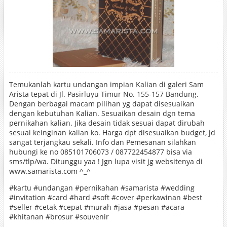
Temukanlah kartu undangan impian Kalian di galeri Sam
Arista tepat di Jl. Pasirluyu Timur No. 155-157 Bandung.
Dengan berbagai macam pilihan yg dapat disesuaikan
dengan kebutuhan Kalian. Sesuaikan desain dgn tema
pernikahan kalian. Jika desain tidak sesuai dapat dirubah
sesuai keinginan kalian ko. Harga dpt disesuaikan budget, jd
sangat terjangkau sekali. Info dan Pemesanan silahkan
hubungi ke no 085101706073 / 087722454877 bisa via
sms/tlp/wa. Ditunggu yaa ! Jgn lupa visit jg websitenya di
www.samarista.com ^_^
#kartu #undangan #pernikahan #samarista #wedding
#invitation #card #hard #soft #cover #perkawinan #best
#seller #cetak #cepat #murah #jasa #pesan #acara
#khitanan #brosur #souvenir