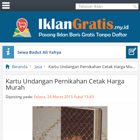
Sewa Badut Ali Yahya
Honda Brio 1.3 E AT CBU 2012 Putih
Beranda
Jasa
Kartu Undangan Pernikahan Cetak Harga Murah
Kartu Undangan Pernikahan Cetak Harga
Murah
Diposting pada:
Selasa, 24 Maret 2015 Pukul 13:43