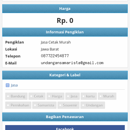
Harga
Rp. 0
Informasi Pengiklan
Pengiklan
Jasa Cetak Murah
Lokasi
Jawa Barat
Telepon
E-Mail
Kategori & Label
Jasa
Bandung
Cetak
Harga
Jasa
kartu
Murah
Pernikahan
Samarista
Souvenir
Undangan
Bagikan Penawaran
Facebook