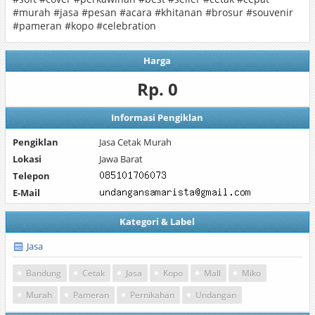
‪#‎murah‬ ‪#‎jasa‬ ‪#‎pesan‬ ‪#‎acara‬ ‪#‎khitanan‬ ‪#‎brosur‬ ‪#‎souvenir‬
‪#‎pameran‬ ‪#‎kopo‬ ‪#‎celebration‬
Harga
Rp. 0
Informasi Pengiklan
Pengiklan
Jasa Cetak Murah
Lokasi
Jawa Barat
Telepon
E-Mail
Kategori & Label
Jasa
Bandung
Cetak
Jasa
Kopo
Mall
Miko
Murah
Pameran
Pernikahan
Undangan