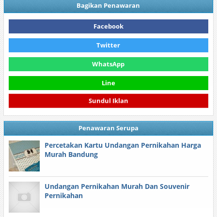
Bagikan Penawaran
Facebook
Twitter
WhatsApp
Line
Sundul Iklan
Penawaran Serupa
Percetakan Kartu Undangan Pernikahan Harga
Murah Bandung
Undangan Pernikahan Murah Dan Souvenir
Pernikahan