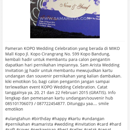
Pameran KOPO Wedding Celebration yang berada di MIKO
Mall Kopo Jl. Kopo Cirangrang No. 599 Kopo Bandung,
kembali hadir untuk membantu para calon pengantin
dapatkan hari pernikahan impiannya. Sam Arista Wedding
Invitation jg hadir untuk membantu mewujudkan kartu
undangan dan souvenir pernikahan yang kalian dambakan.
kiki emotikon So, bagi calon pengantin jangan sampai
terlewatkan event KOPO Wedding Celebration. Catat
tanggalnya ya, 20, 21 dan 22 Februari 2015 (GRATIS). Info
lengkap dan pemesanan kartu undangan/souvenir hub
085101706073 / 087722454877. Ditunggu yaa…. smile
emotikon
‪#‎ulangtahun‬ ‪#‎birthday‬ ‪#‎happy‬ ‪#‎kartu‬ ‪#‎undangan‬
‪#‎pernikahan‬ ‪#‎samarista‬ ‪#‎wedding‬ ‪#‎invitation‬ ‪#‎card‬ ‪#‎hard‬
‪#‎soft‬ ‪#‎cover‬ ‪#‎perkawinan‬ ‪#‎best‬ ‪#‎seller‬ ‪#‎cetak‬ ‪#‎cepat‬