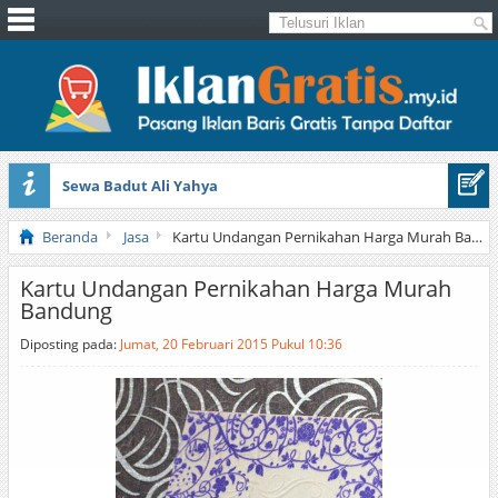
Sewa Badut Ali Yahya
Honda Brio 1.3 E AT CBU 2012 Putih
Beranda
Jasa
Kartu Undangan Pernikahan Harga Murah Bandung
Kartu Undangan Pernikahan Harga Murah
Bandung
Diposting pada:
Jumat, 20 Februari 2015 Pukul 10:36