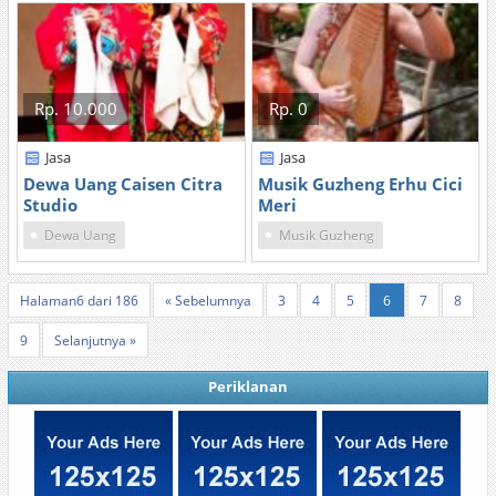
Rp. 10.000
Rp. 0
Jasa
Jasa
Dewa Uang Caisen Citra
Musik Guzheng Erhu Cici
Studio
Meri
Dewa Uang
Musik Guzheng
Halaman6 dari 186
« Sebelumnya
3
4
5
6
7
8
9
Selanjutnya »
Periklanan