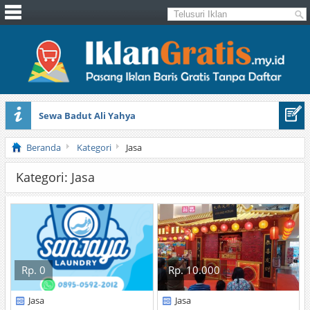
Sewa Badut Ali Yahya
Honda Brio 1.3 E AT CBU 2012 Putih
Beranda
Kategori
Jasa
Kategori: Jasa
Rp. 0
Rp. 10.000
Jasa
Jasa