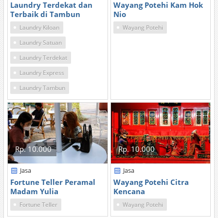
Laundry Terdekat dan
Wayang Potehi Kam Hok
Terbaik di Tambun
Nio
Laundry Kiloan
Wayang Potehi
Laundry Satuan
Laundry Terdekat
Laundry Express
Laundry Tambun
Rp. 10.000
Rp. 10.000
Jasa
Jasa
Fortune Teller Peramal
Wayang Potehi Citra
Madam Yulia
Kencana
Fortune Teller
Wayang Potehi