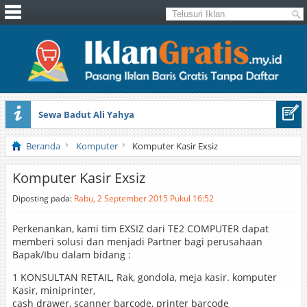
Sewa Badut Ali Yahya
Honda Brio 1.3 E AT CBU 2012 Putih
Beranda
Komputer
Komputer Kasir Exsiz
Komputer Kasir Exsiz
Diposting pada:
Rabu, 2 September 2015 Pukul 16:52
Perkenankan, kami tim EXSIZ dari TE2 COMPUTER dapat
memberi solusi dan menjadi Partner bagi perusahaan
Bapak/Ibu dalam bidang :
1 KONSULTAN RETAIL, Rak, gondola, meja kasir. komputer
Kasir, miniprinter,
cash drawer, scanner barcode, printer barcode