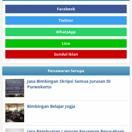
Facebook
Twitter
WhatsApp
Line
Sundul Iklan
Penawaran Serupa
Jasa Bimbingan Skripsi Semua Jurusan Di
Purwokerto
Bimbingan Belajar Jogja
Jasa Pembuatan Laporan Keuangan Perusahaan