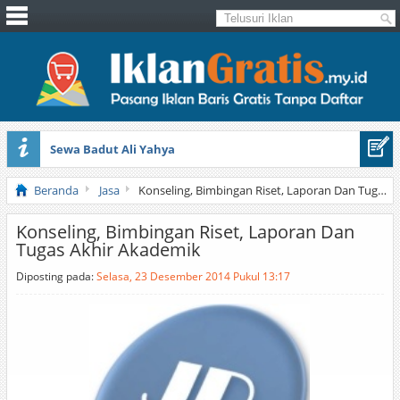
Sewa Badut Ali Yahya
Honda Brio 1.3 E AT CBU 2012 Putih
Beranda
Jasa
Konseling, Bimbingan Riset, Laporan Dan Tugas Akhir Akademik
Konseling, Bimbingan Riset, Laporan Dan
Tugas Akhir Akademik
Diposting pada:
Selasa, 23 Desember 2014 Pukul 13:17