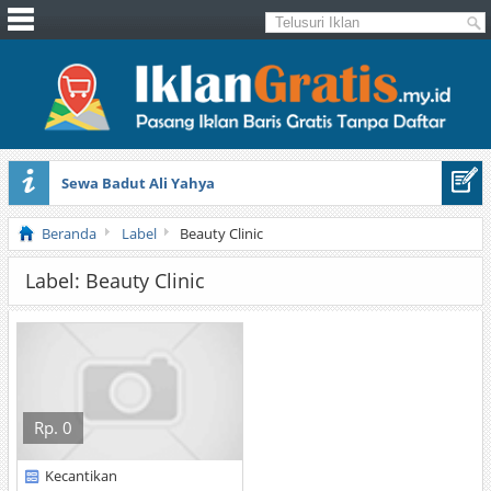
Sewa Badut Ali Yahya
Honda Brio 1.3 E AT CBU 2012 Putih
Beranda
Label
Beauty Clinic
Label: Beauty Clinic
Rp. 0
Kecantikan