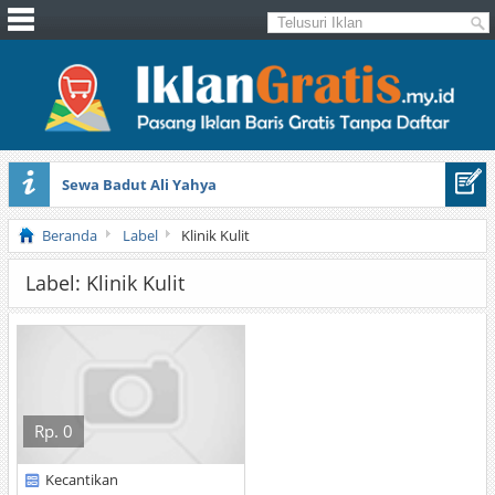
Sewa Badut Ali Yahya
Honda Brio 1.3 E AT CBU 2012 Putih
Beranda
Label
Klinik Kulit
Label: Klinik Kulit
Rp. 0
Kecantikan