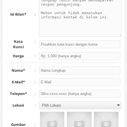
Isi Iklan*
:
Kata
:
Kunci
Harga
:
Nama*
:
E-Mail*
:
Telepon*
:
Lokasi
:
Gambar
: