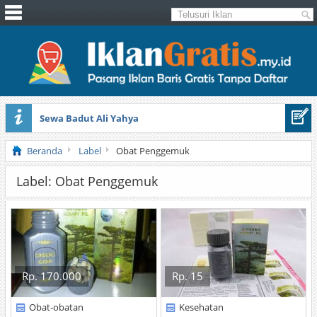
Sewa Badut Ali Yahya
Honda Brio 1.3 E AT CBU 2012 Putih
Beranda
Label
Obat Penggemuk
Label: Obat Penggemuk
Rp. 170.000
Rp. 15
Obat-obatan
Kesehatan