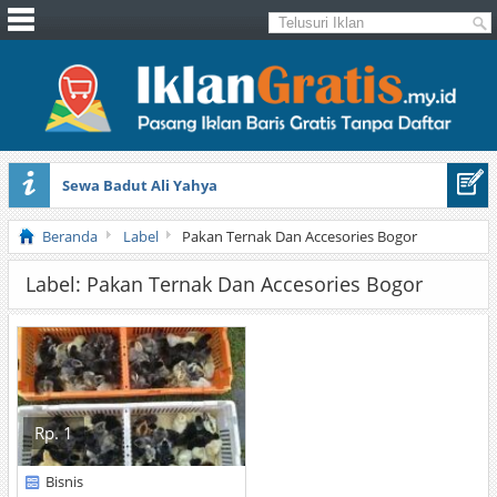
Sewa Badut Ali Yahya
Honda Brio 1.3 E AT CBU 2012 Putih
Beranda
Label
Pakan Ternak Dan Accesories Bogor
Label: Pakan Ternak Dan Accesories Bogor
Rp. 1
Bisnis