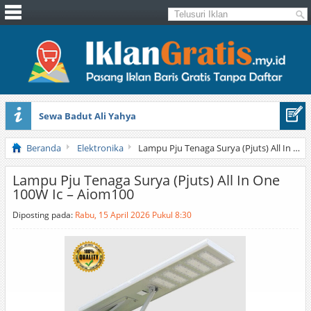
Sewa Badut Ali Yahya
Honda Brio 1.3 E AT CBU 2012 Putih
Beranda
Elektronika
Lampu Pju Tenaga Surya (Pjuts) All In One 100W Ic – Aiom100
Lampu Pju Tenaga Surya (Pjuts) All In One
100W Ic – Aiom100
Diposting pada:
Rabu, 15 April 2026 Pukul 8:30