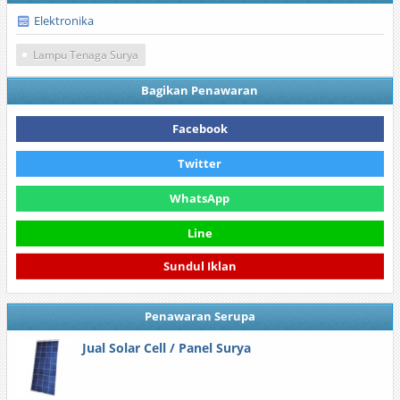
Elektronika
Lampu Tenaga Surya
Bagikan Penawaran
Facebook
Twitter
WhatsApp
Line
Sundul Iklan
Penawaran Serupa
Jual Solar Cell / Panel Surya