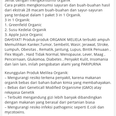
Sehat dengan mengkonsumsi organik
Cara praktis mengkonsumsi sayuran dan buah-buahan hasil
dari ekstrak 28 macam buah-buahan dan sayur-sayuran
yang terdapat dalam 1 paket 3 in 1 Organik.
3 in 1 Organik:
1. Greenfield Organic
2. Susu Kedelai Organik
3. Apple Juice Organic
DAHSYAT! Produk-produk ORGANIK MELIELA terbukti ampuh
Memulihkan Kanker,Tumor, Sembelit, Wasir, Jerawat, Stroke,
Lumpuh, Obesitas , Rematik, Jantung, Lupus, Bintik Penuaan ,
Flex Wajah , Haid Tidak Normal, Menopause, Lever, Maag ,
Pencernaan, Glukomoa, Diabetes , Penyakit Kulit, Insomania
dan lain lain, inilah pengobatan alami yang PARIPURNA
Keunggulan Produk Melilea Organik:
– Mengurangi resiko terkena penyakit, karena makanan
organik bebas dari bahan-bahan kimia yang membahayakan.
– Bebas dari Geneticall Modified Organisme (GMO) atay
rekayasa Genetik
– Terbukti mengandung gizi lebih banyak dibandingkan
dengan makanan yang berasal dari pertanian biasa
– Mengurangi resiko infeksi pathogenic seperti E.coli dan
mycotoxins.