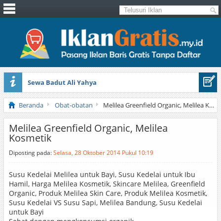
Sewa Badut Ali Yahya
Honda Brio 1.3 E AT CBU 2012 Putih
Beranda
Obat-obatan
Melilea Greenfield Organic, Melilea Kosmetik
Melilea Greenfield Organic, Melilea
Kosmetik
Diposting pada:
Selasa, 28 Oktober 2014 Pukul 10:19
Susu Kedelai Melilea untuk Bayi, Susu Kedelai untuk Ibu
Hamil, Harga Melilea Kosmetik, Skincare Melilea, Greenfield
Organic, Produk Melilea Skin Care, Produk Melilea Kosmetik,
Susu Kedelai VS Susu Sapi, Melilea Bandung, Susu Kedelai
untuk Bayi