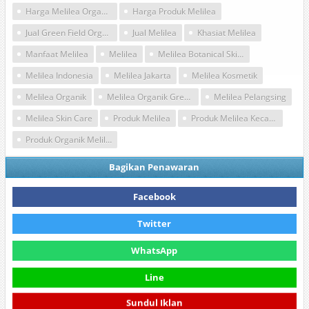
Harga Melilea Organik
Harga Produk Melilea
Jual Green Field Organic
Jual Melilea
Khasiat Melilea
Manfaat Melilea
Melilea
Melilea Botanical Skin Care
Melilea Indonesia
Melilea Jakarta
Melilea Kosmetik
Melilea Organik
Melilea Organik Green Field
Melilea Pelangsing
Melilea Skin Care
Produk Melilea
Produk Melilea Kecantikan
Produk Organik Melilea
Bagikan Penawaran
Facebook
Twitter
WhatsApp
Line
Sundul Iklan