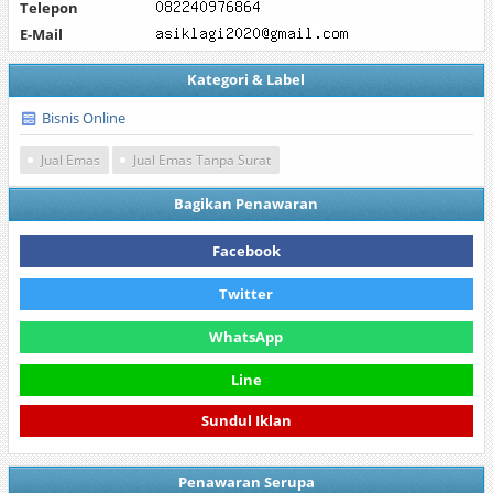
Telepon
E-Mail
Kategori & Label
Bisnis Online
Jual Emas
Jual Emas Tanpa Surat
Bagikan Penawaran
Facebook
Twitter
WhatsApp
Line
Sundul Iklan
Penawaran Serupa