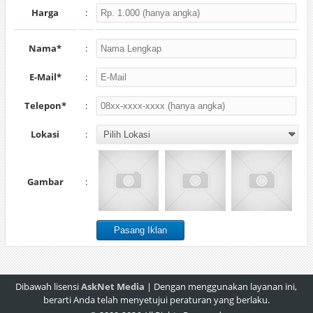
Harga
:
Nama*
:
E-Mail*
:
Telepon*
:
Lokasi
:
Gambar
:
Dibawah lisensi
AskNet Media
| Dengan menggunakan layanan ini,
berarti Anda telah menyetujui peraturan yang berlaku.