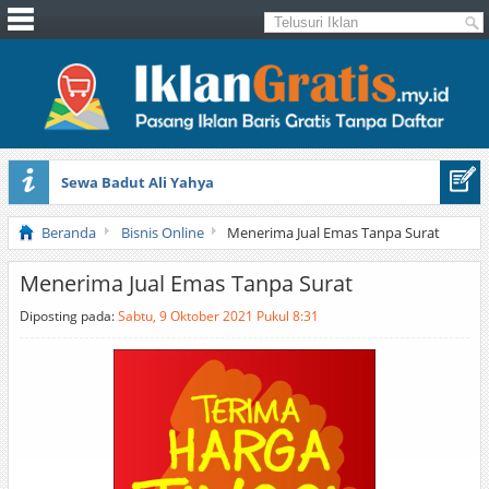
Sewa Badut Ali Yahya
Honda Brio 1.3 E AT CBU 2012 Putih
Beranda
Bisnis Online
Menerima Jual Emas Tanpa Surat
Menerima Jual Emas Tanpa Surat
Diposting pada:
Sabtu, 9 Oktober 2021 Pukul 8:31