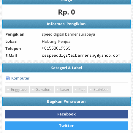
Rp. 0
Informasi Pengiklan
Pengiklan
speed digital banner surabaya
Lokasi
Hubungi Penjual
Telepon
E-Mail
Kategori & Label
Komputer
Enggrave
Galvalum
Laser
Plat
Stainless
Bagikan Penawaran
Facebook
Twitter