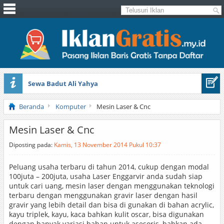
Sewa Badut Ali Yahya
Honda Brio 1.3 E AT CBU 2012 Putih
Beranda
Komputer
Mesin Laser & Cnc
Mesin Laser & Cnc
Diposting pada:
Kamis, 13 November 2014 Pukul 10:37
Peluang usaha terbaru di tahun 2014, cukup dengan modal
100juta – 200juta, usaha Laser Enggarvir anda sudah siap
untuk cari uang, mesin laser dengan menggunakan teknologi
terbaru dengan menggunakan gravir laser dengan hasil
gravir yang lebih detail dan bisa di gunakan di bahan acrylic,
kayu triplek, kayu, kaca bahkan kulit oscar, bisa digunakan
dengan banyak variasi bahan untuk asesoris, bahkan ada