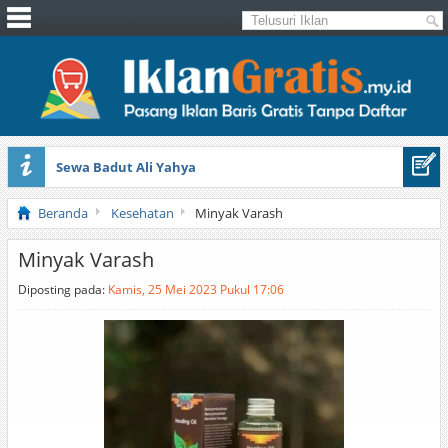
Sewa Badut Ali Yahya
Honda Brio 1.3 E AT CBU 2012 Putih
Beranda
Kesehatan
Minyak Varash
Minyak Varash
Diposting pada:
Kamis, 25 Mei 2023 Pukul 17:06