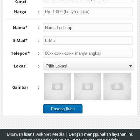
Kunci
Harga
:
Nama*
:
E-Mail*
:
Telepon*
:
Lokasi
:
Gambar
:
Dibawah lisensi
AskNet Media
| Dengan menggunakan layanan ini,