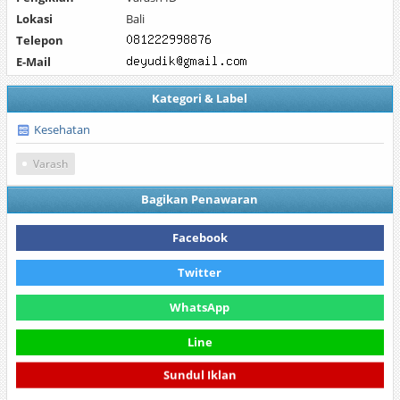
Lokasi
Bali
Telepon
E-Mail
Kategori & Label
Kesehatan
Varash
Bagikan Penawaran
Facebook
Twitter
WhatsApp
Line
Sundul Iklan