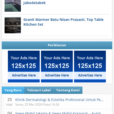
Jabodetabek
Granit Marmer Batu Nisan Prasasti, Top Table
Kitchen Set
Periklanan
Yang Baru
Telusuri Label
Tentang Kami
25
Klinik Dermatologi & Estetika Profesional Untuk Perawatan Kulit dan Kecantikan
mei
Senin, 25 Mei 2026 Pukul 14.26
04
Sewa Mobil Jakarta & Sewa Mobil Korporat – Autotranz Indonesia