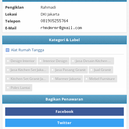
Pengiklan
Rahmadi
Lokasi
DKI Jakarta
Telepon
E-Mail
Kategori & Label
Alat Rumah Tangga
Design Interior
Interior Design
Jasa Desain Kitchen Set
Jasa Kitchen Set Jakarta
Jasa Pasang Granit
Jual Granit
Kitchen Set Granit Jakarta
Marmer Jakarta
Mebel Furniture
Poles Lantai
Bagikan Penawaran
Facebook
Twitter