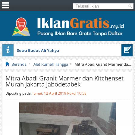
Sewa Badut Ali Yahya
Honda Brio 1.3 E AT CBU 2012 Putih
Beranda
Alat Rumah Tangga
Mitra Abadi Granit Marmer dan Kitchenset Murah Jakarta Jabodetabek
Mitra Abadi Granit Marmer dan Kitchenset
Murah Jakarta Jabodetabek
Diposting pada:
Jumat, 12 April 2019 Pukul 10:58