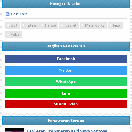
Kategori & Label
Lain-Lain
Bolt
Fitting
Flange
Gasket
Metalworks
Pipa
Valve
Bagikan Penawaran
Facebook
Twitter
WhatsApp
Line
Sundul Iklan
Penawaran Serupa
Jual Atap Transparan Kridajaya Sentosa