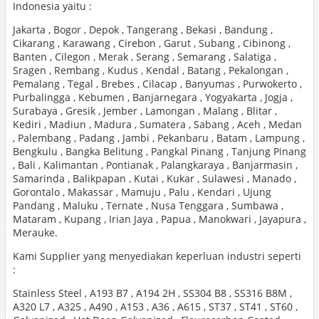
Indonesia yaitu :
Jakarta , Bogor , Depok , Tangerang , Bekasi , Bandung ,
Cikarang , Karawang , Cirebon , Garut , Subang , Cibinong ,
Banten , Cilegon , Merak , Serang , Semarang , Salatiga ,
Sragen , Rembang , Kudus , Kendal , Batang , Pekalongan ,
Pemalang , Tegal , Brebes , Cilacap , Banyumas , Purwokerto ,
Purbalingga , Kebumen , Banjarnegara , Yogyakarta , Jogja ,
Surabaya , Gresik , Jember , Lamongan , Malang , Blitar ,
Kediri , Madiun , Madura , Sumatera , Sabang , Aceh , Medan
, Palembang , Padang , Jambi , Pekanbaru , Batam , Lampung ,
Bengkulu , Bangka Belitung , Pangkal Pinang , Tanjung Pinang
, Bali , Kalimantan , Pontianak , Palangkaraya , Banjarmasin ,
Samarinda , Balikpapan , Kutai , Kukar , Sulawesi , Manado ,
Gorontalo , Makassar , Mamuju , Palu , Kendari , Ujung
Pandang , Maluku , Ternate , Nusa Tenggara , Sumbawa ,
Mataram , Kupang , Irian Jaya , Papua , Manokwari , Jayapura ,
Merauke.
Kami Supplier yang menyediakan keperluan industri seperti
:
Stainless Steel , A193 B7 , A194 2H , SS304 B8 , SS316 B8M ,
A320 L7 , A325 , A490 , A153 , A36 , A615 , ST37 , ST41 , ST60 ,