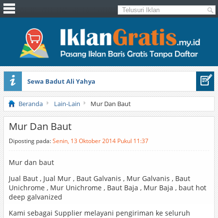
Sewa Badut Ali Yahya
Honda Brio 1.3 E AT CBU 2012 Putih
Beranda
Lain-Lain
Mur Dan Baut
Mur Dan Baut
Diposting pada:
Senin, 13 Oktober 2014 Pukul 11:37
Mur dan baut
Jual Baut , Jual Mur , Baut Galvanis , Mur Galvanis , Baut
Unichrome , Mur Unichrome , Baut Baja , Mur Baja , baut hot
deep galvanized
Kami sebagai Supplier melayani pengiriman ke seluruh