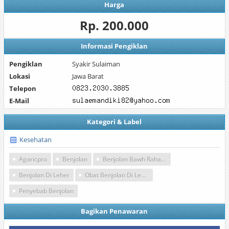
Harga
Rp. 200.000
Informasi Pengiklan
Pengiklan
Syakir Sulaiman
Lokasi
Jawa Barat
Telepon
E-Mail
Kategori & Label
Kesehatan
Agaricpro
Benjolan
Benjolan Bawh Rahang
Benjolan Di Leher
Obat Benjolan Di Leher
Penyebab Benjolan
Bagikan Penawaran