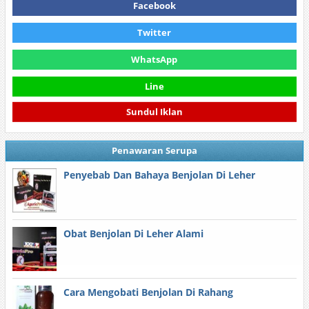
Facebook
Twitter
WhatsApp
Line
Sundul Iklan
Penawaran Serupa
Penyebab Dan Bahaya Benjolan Di Leher
Obat Benjolan Di Leher Alami
Cara Mengobati Benjolan Di Rahang