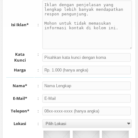
Isi Iklan*
:
Kata
:
Kunci
Harga
:
Nama*
:
E-Mail*
:
Telepon*
:
Lokasi
: