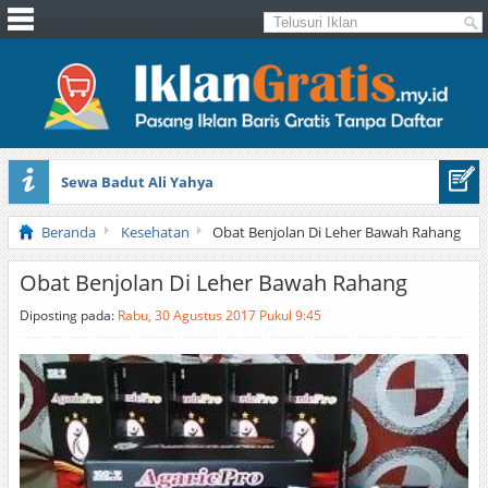
Sewa Badut Ali Yahya
Honda Brio 1.3 E AT CBU 2012 Putih
Beranda
Kesehatan
Obat Benjolan Di Leher Bawah Rahang
Obat Benjolan Di Leher Bawah Rahang
Diposting pada:
Rabu, 30 Agustus 2017 Pukul 9:45