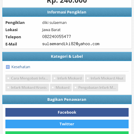
Informasi Pengiklan
Pengiklan
diki sulaeman
Lokasi
Jawa Barat
Telepon
E-Mail
Kategori & Label
Kesehatan
Cara Mengobati Infark Miokard Akut
Infark Miokard
Infark Miokard Akut
Infark Miokard Kronis
Miokard
Pengobatan Infark Miokard
Bagikan Penawaran
Facebook
Twitter