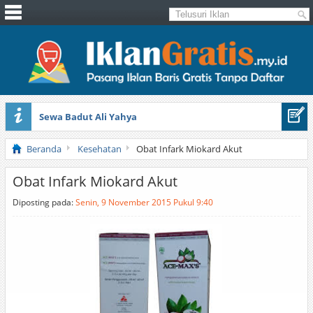
Sewa Badut Ali Yahya
Honda Brio 1.3 E AT CBU 2012 Putih
Beranda
Kesehatan
Obat Infark Miokard Akut
Obat Infark Miokard Akut
Diposting pada:
Senin, 9 November 2015 Pukul 9:40