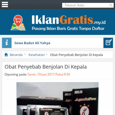
Sewa Badut Ali Yahya
Honda Brio 1.3 E AT CBU 2012 Putih
Beranda
Kesehatan
Obat Penyebab Benjolan Di Kepala
Obat Penyebab Benjolan Di Kepala
Diposting pada:
Senin, 19 Juni 2017 Pukul 9:50