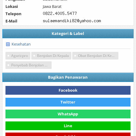
Lokasi
Jawa Barat
Telepon
E-Mail
Kategori & Label
Kesehatan
Agaricpro
Benjolan Di Kepala
Obat Benjolan Di Kepala
Penyebab Benjolan Di Kepala
Bagikan Penawaran
Facebook
Twitter
WhatsApp
Line