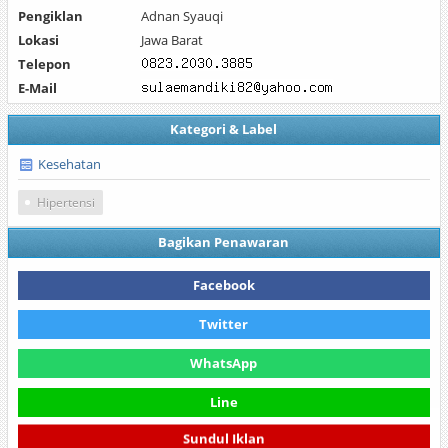
Pengiklan
Adnan Syauqi
Lokasi
Jawa Barat
Telepon
E-Mail
Kategori & Label
Kesehatan
Hipertensi
Bagikan Penawaran
Facebook
Twitter
WhatsApp
Line
Sundul Iklan