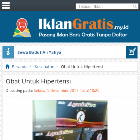
Sewa Badut Ali Yahya
Honda Brio 1.3 E AT CBU 2012 Putih
Beranda
Kesehatan
Obat Untuk Hipertensi
Obat Untuk Hipertensi
Diposting pada:
Selasa, 5 Desember 2017 Pukul 10:25