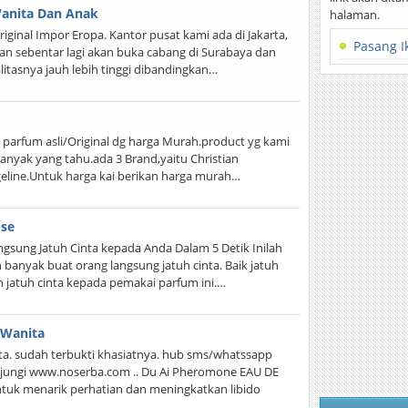
Wanita Dan Anak
halaman.
iginal Impor Eropa. Kantor pusat kami ada di Jakarta,
Pasang I
an sebentar lagi akan buka cabang di Surabaya dan
itasnya jauh lebih tinggi dibandingkan…
arfum asli/Original dg harga Murah.product yg kami
banyak yang tahu.ada 3 Brand,yaitu Christian
geline.Untuk harga kai berikan harga murah…
ose
sung Jatuh Cinta kepada Anda Dalam 5 Detik Inilah
banyak buat orang langsung jatuh cinta. Baik jatuh
jatuh cinta kepada pemakai parfum ini.…
 Wanita
a. sudah terbukti khasiatnya. hub sms/whatssapp
jungi www.noserba.com .. Du Ai Pheromone EAU DE
uk menarik perhatian dan meningkatkan libido