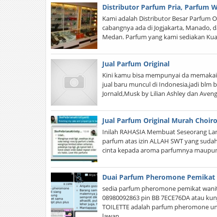
Distributor Parfum Pria, Parfum 
Kami adalah Distributor Besar Parfum Or
cabangnya ada di Jogjakarta, Manado, d
Medan. Parfum yang kami sediakan Kual
Jual Parfum Original
Kini kamu bisa mempunyai da memakai p
jual baru muncul di Indonesia,jadi blm 
Jornald,Musk by Lilian Ashley dan Aven
Jual Parfum Original Murah Choir
Inilah RAHASIA Membuat Seseorang Lang
parfum atas izin ALLAH SWT yang sudah 
cinta kepada aroma parfumnya maupun 
Duai Parfum Pheromone Pemikat
sedia parfum pheromone pemikat wanit
08980092863 pin BB 7ECE76DA atau kun
TOILETTE adalah parfum pheromone unt
lawan…