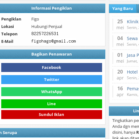
Informasi Pengiklan
Yang Baru
Pengiklan
Figo
25
Lokasi
Hubungi Penjual
mei
Senin,
Telepon
04
E-Mail
mei
Senin,
Bagikan Penawaran
01
Jasa 
mei
Jumat,
Facebook
20
Hotel
apr
Senin,
Twitter
16
Pemas
WhatsApp
apr
Kamis,
Line
Li
Sundul Iklan
Tingkatkan pe
Anda dgn mem
disini, hanya
R
n Serupa
link akan dita