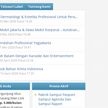
Telusuri Label
Tentang Kami
Klinik Dermatologi & Estetika Profesional Untuk Perawatan Kulit dan Kecantikan
 25 Mei 2026 Pukul 14.26
Sewa Mobil Jakarta & Sewa Mobil Korporat – Autotranz Indonesia
 4 Mei 2026 Pukul 18.48
Pindahan Profesional Yogyakarta
 1 Mei 2026 Pukul 18.47
 di Batam Dengan Karaoke dan Entertainment
 20 April 2026 Pukul 22.56
ok Bahan Kimia Indonesia
 16 April 2026 Pukul 17.55
nk Anda
Promo Aktif
ngunjung situs
Pabrik Sampul Pasport,
asang Iklan Link
Sampul Agenda Dan
p. 5.000/bulan
Sampul Raport
mpilkan di setiap