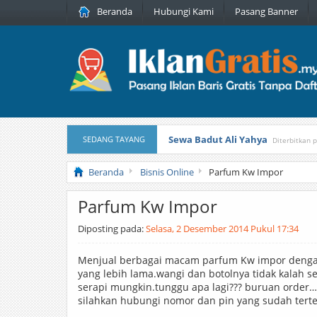
Beranda
Hubungi Kami
Pasang Banner
Sewa Badut Ali Yahya
SEDANG TAYANG
Diterbitkan 
Honda Brio 1.3 E AT CBU 2012 Pu
Beranda
Bisnis Online
Parfum Kw Impor
Parfum Kw Impor
Diposting pada:
Selasa, 2 Desember 2014 Pukul 17:34
Menjual berbagai macam parfum Kw impor denga
yang lebih lama.wangi dan botolnya tidak kalah s
serapi mungkin.tunggu apa lagi??? buruan order…
silahkan hubungi nomor dan pin yang sudah terte