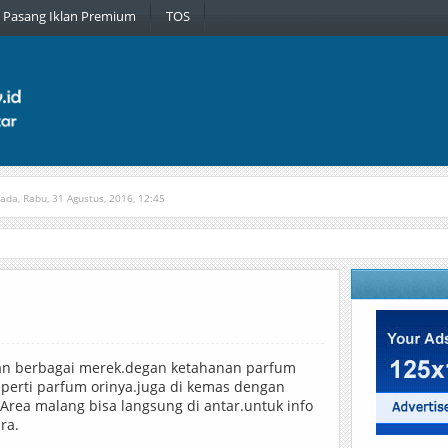
Pasang Iklan Premium
TOS
pada, Rabu, 31 Agustus, 2016, 12:45
tih
Diterbitkan pada, Jumat, 30 Maret, 2018, 9:51
n berbagai merek.degan ketahanan parfum
eperti parfum orinya.juga di kemas dengan
Area malang bisa langsung di antar.untuk info
ra.