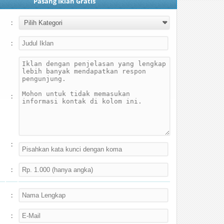
Pasang Iklan Gratis
:
:
:
:
:
:
: