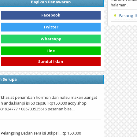
Bagikan Penawaran
halaman.
Facebook
Pasang I
Twitter
WhatsApp
Line
Sundul Iklan
n Serupa
erkhasiat penambah hormon dan nafsu makan .sangat
 anda.kianpi isi 60 capsul Rp150.000 acoy shop
081331924777 / 085733535616 pesanan bisa…
langsing Badan sera isi 30kpsl…Rp.150.000