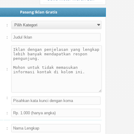
Pasang Iklan Gratis
:
:
:
:
:
: