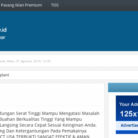
Pasang Iklan Premium
TOS
pada, Rabu, 31 Agustus, 2016, 12:45
tih
Diterbitkan pada, Jumat, 30 Maret, 2018, 9:51
plant
ndungan Serat Tinggi Mampu Mengatasi Masalah
-Buahan Berkualitas Tinggi Yang Mampu
Langsing Secara Cepat Sesuai Keinginan Anda.
ng Dan Ketergantungan Pada Pemakainya
CT USA TERBUKTI SANGAT EFEKTIF & AMAN