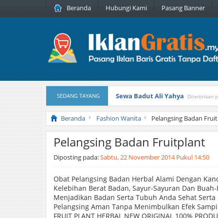
Beranda
Hubungi Kami
Pasang Banner
Sewa Badut Ali Yahya
SEDANG TAYANG
Diterbitkan 
Honda Brio 1.3 E AT CBU 2012 Pu
Beranda
Fashion Wanita
Pelangsing Badan Fruit
Pelangsing Badan Fruitplant
Diposting pada:
Sabtu, 22 November 2014 Pukul 14:50
Obat Pelangsing Badan Herbal Alami Dengan Ka
Kelebihan Berat Badan, Sayur-Sayuran Dan Buah
Menjadikan Badan Serta Tubuh Anda Sehat Serta 
Pelangsing Aman Tanpa Menimbulkan Efek Sampi
FRUIT PLANT HERBAL NEW ORIGINAL 100% PRODU