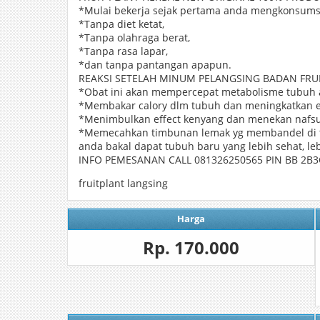
*Mulai bekerja sejak pertama anda mengkonsums
*Tanpa diet ketat,
*Tanpa olahraga berat,
*Tanpa rasa lapar,
*dan tanpa pantangan apapun.
REAKSI SETELAH MINUM PELANGSING BADAN FRUI
*Obat ini akan mempercepat metabolisme tubuh an
*Membakar calory dlm tubuh dan meningkatkan e
*Menimbulkan effect kenyang dan menekan nafsu
*Memecahkan timbunan lemak yg membandel di t
anda bakal dapat tubuh baru yang lebih sehat, leb
INFO PEMESANAN CALL 081326250565 PIN BB 2B
fruitplant langsing
Harga
Rp. 170.000