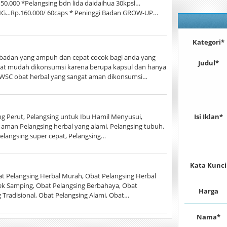
150.000 *Pelangsing bdn lida daidaihua 30kpsl…
NG…Rp.160.000/ 60caps * Peninggi Badan GROW-UP…
Kategori*
badan yang ampuh dan cepat cocok bagi anda yang
Judul*
gat mudah dikonsumsi karena berupa kapsul dan hanya
a, WSC obat herbal yang sangat aman dikonsumsi…
ing Perut, Pelangsing untuk Ibu Hamil Menyusui,
Isi Iklan*
n aman Pelangsing herbal yang alami, Pelangsing tubuh,
pelangsing super cepat, Pelangsing…
Kata Kunci
t Pelangsing Herbal Murah, Obat Pelangsing Herbal
fek Samping, Obat Pelangsing Berbahaya, Obat
Harga
 Tradisional, Obat Pelangsing Alami, Obat…
Nama*