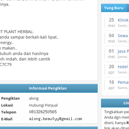
inya.
Yang Baru
25
mei
Senin,
T PLANT HERBAL:
04
da sampai berkali-kali lipat..
mei
Senin,
nergy..
 makan..
01
Jasa 
ubuh anda dan hasilnya
mei
Jumat,
ih indah, dan lebih cantik
3C7C79
20
Hotel
apr
Senin,
16
Pemas
apr
Kamis,
Informasi Pengiklan
Pengiklan
along
Li
Lokasi
Hubungi Penjual
Tingkatkan pe
Telepon
Anda dgn mem
E-Mail
disini, hanya
R
link akan dita