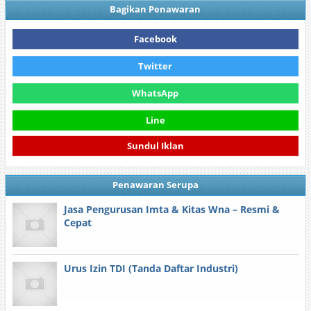
Bagikan Penawaran
Facebook
Twitter
WhatsApp
Line
Sundul Iklan
Penawaran Serupa
Jasa Pengurusan Imta & Kitas Wna – Resmi &
Cepat
Urus Izin TDI (Tanda Daftar Industri)