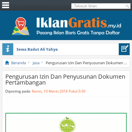
Sewa Badut Ali Yahya
Honda Brio 1.3 E AT CBU 2012 Putih
Beranda
Jasa
Pengurusan Izin Dan Penyusunan Dokumen Pertambangan
Pengurusan Izin Dan Penyusunan Dokumen
Pertambangan
Diposting pada:
Kamis, 10 Maret 2016 Pukul 0:30