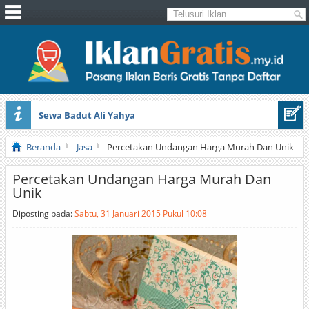
Sewa Badut Ali Yahya
Honda Brio 1.3 E AT CBU 2012 Putih
Beranda
Jasa
Percetakan Undangan Harga Murah Dan Unik
Percetakan Undangan Harga Murah Dan
Unik
Diposting pada:
Sabtu, 31 Januari 2015 Pukul 10:08