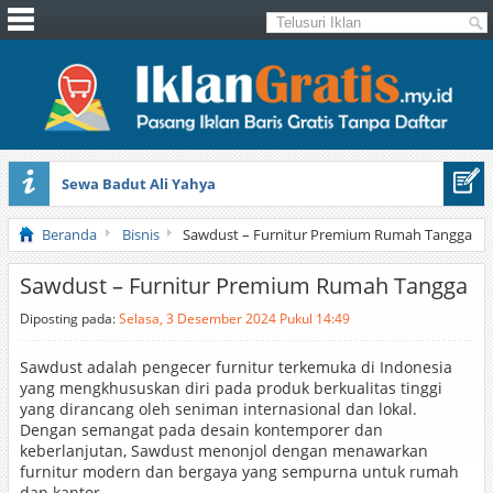
Sewa Badut Ali Yahya
Honda Brio 1.3 E AT CBU 2012 Putih
Beranda
Bisnis
Sawdust – Furnitur Premium Rumah Tangga
Sawdust – Furnitur Premium Rumah Tangga
Diposting pada:
Selasa, 3 Desember 2024 Pukul 14:49
Sawdust adalah pengecer furnitur terkemuka di Indonesia
yang mengkhususkan diri pada produk berkualitas tinggi
yang dirancang oleh seniman internasional dan lokal.
Dengan semangat pada desain kontemporer dan
keberlanjutan, Sawdust menonjol dengan menawarkan
furnitur modern dan bergaya yang sempurna untuk rumah
dan kantor.