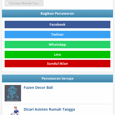
Furnitur Rumah Tangga
Bagikan Penawaran
Facebook
Twitter
WhatsApp
Line
Sundul Iklan
Penawaran Serupa
Fuzen Decor Bali
Dicari Asisten Rumah Tangga